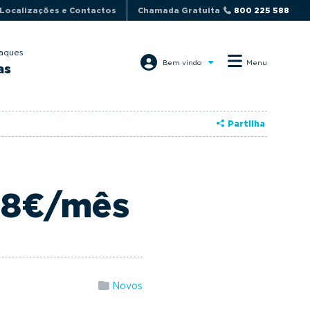
Localizações e Contactos
Chamada Gratuita
800 225 588
aques
Bem vindo
Menu
as
Partilha
98€/mês
Novos