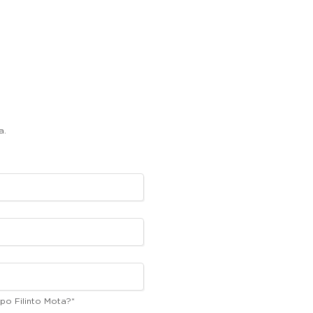
.
a.
po Filinto Mota?
*