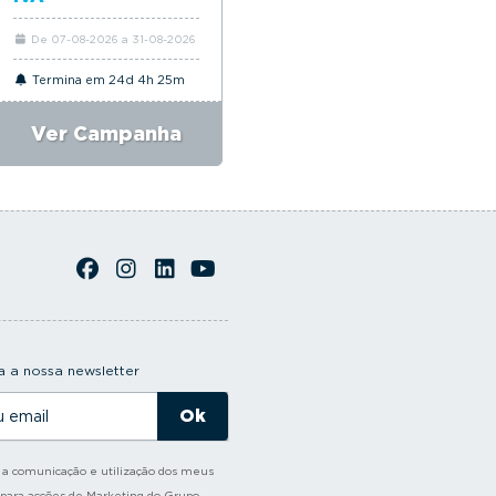
De 07-08-2026 a 31-08-2026
De 06-08-2026 a 31-08-2026
Termina em 24d 4h 25m
Termina em 24d 4h 25m
Ver Campanha
Ver Campanha
 a nossa newsletter
o a comunicação e utilização dos meus
 para acções de Marketing do Grupo