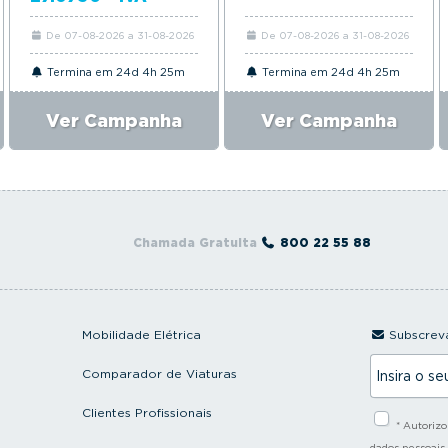
De 07-08-2026 a 31-08-2026
De 07-08-2026 a 31-08-2026
Termina em 24d 4h 25m
Termina em 24d 4h 25m
Ver Campanha
Ver Campanha
Chamada Gratuita
800 22 55 88
Mobilidade Elétrica
Subscreva
I
Comparador de Viaturas
n
s
i
Clientes Profissionais
* Autoriz
r
a
dados pessoais