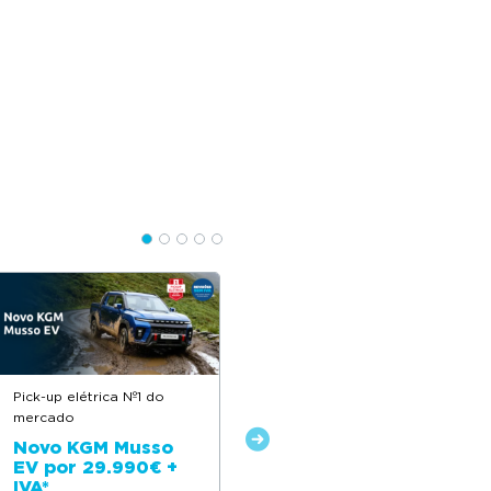
Pick-up elétrica Nº1 do
Descontos até 12.500€
mercado
Novo Citroën ë-C4
Novo KGM Musso
EV por 29.990€ +
IVA*