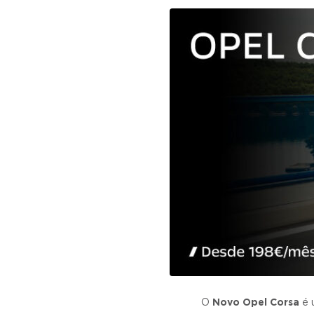
v
n
i
t
g
a
t
i
o
n
O
Novo Opel Corsa
é 