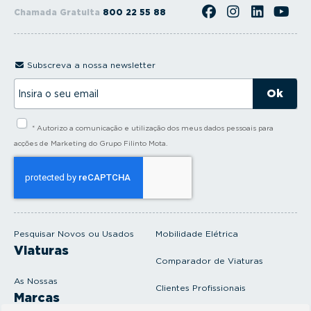
Chamada Gratuita
800 22 55 88
Subscreva a nossa newsletter
I
n
s
i
* Autorizo a comunicação e utilização dos meus dados pessoais para
r
a
acções de Marketing do Grupo Filinto Mota.
o
s
e
u
e
m
a
i
Pesquisar Novos ou Usados
Mobilidade Elétrica
l
Viaturas
Comparador de Viaturas
As Nossas
Clientes Profissionais
Marcas