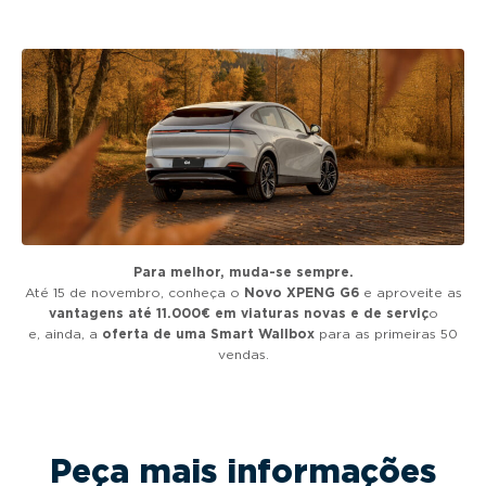
g
a
t
i
o
n
Para melhor, muda-se sempre.
Até 15 de novembro, conheça o
Novo XPENG G6
e aproveite as
vantagens até 11.000€ em viaturas novas e de serviç
o
e, ainda, a
oferta de uma Smart Wallbox
para as primeiras 50
vendas.
Peça mais informações