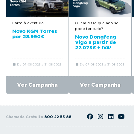
Parta à aventura
Quem disse que não se
pode ter tudo?
Novo KGM Torres
por 28.990€
Novo Dongfeng
Vigo a partir de
27.073€ + IVA*
De 07-08-2026 a 31-08-2026
De 07-08-2026 a 31-08-2026
Ver Campanha
Ver Campanha
Chamada Gratuita
800 22 55 88