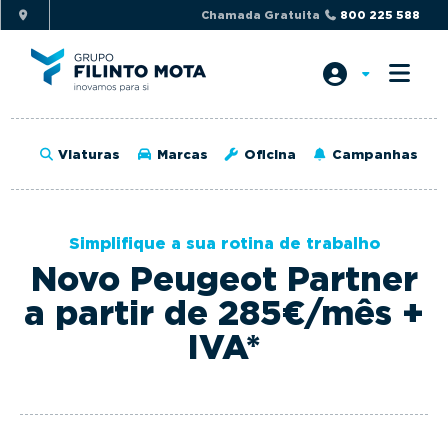
S
S
Chamada Gratuita
800 225 588
k
k
i
i
p
p
t
t
o
o
Viaturas
Marcas
Oficina
Campanhas
p
m
r
a
i
i
Simplifique a sua rotina de trabalho
m
n
Novo Peugeot Partner
a
c
r
o
a partir de 285€/mês +
y
n
IVA*
n
t
a
e
v
n
i
t