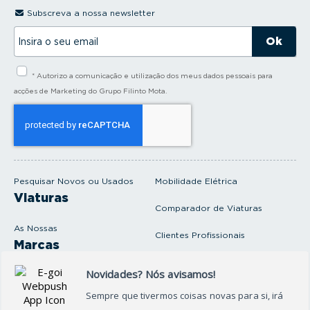
Subscreva a nossa newsletter
I
n
s
i
* Autorizo a comunicação e utilização dos meus dados pessoais para
r
a
acções de Marketing do Grupo Filinto Mota.
o
s
e
u
e
m
a
i
Pesquisar Novos ou Usados
Mobilidade Elétrica
l
Viaturas
Comparador de Viaturas
As Nossas
Clientes Profissionais
Marcas
Venda o seu carro
Produtos e serviços
Produtos Complementares
Oficina