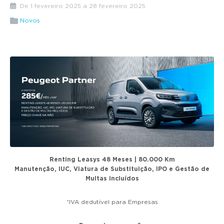
g
De 1 fevereiro 2025 a 28 fevereiro 2025
a
Novos
t
i
o
n
Renting Leasys 48 Meses | 80.000 Km
Manutenção, IUC, Viatura de Substituição, IPO e Gestão de
Multas incluídos
*IVA dedutível para Empresas