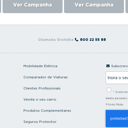
Ver Campanha
Ver Campanha
Chamada Gratuita
800 22 55 88
Mobilidade Elétrica
Subscreva
I
Comparador de Viaturas
n
s
i
Clientes Profissionais
* Autoriz
r
a
dados pessoais
Venda o seu carro
o
Filinto Mota.
s
Produtos Complementares
e
u
e
Seguros Protector
m