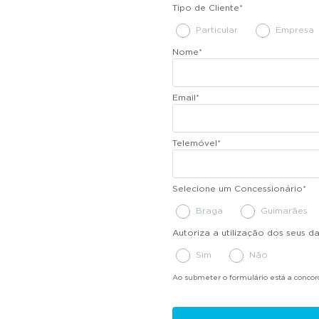
Tipo de Cliente
*
Particular
Empresa
Nome
*
Email
*
Telemóvel
*
Selecione um Concessionário
*
Braga
Guimarães
Autoriza a utilização dos seus 
Sim
Não
Ao submeter o formulário está a conco