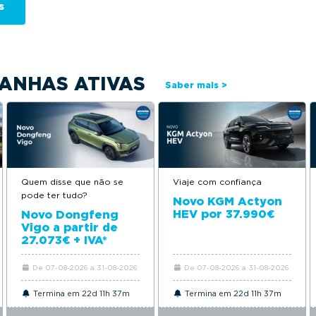
ANHAS ATIVAS
Saber mais >
Quem disse que não se
Viaje com confiança
pode ter tudo?
Novo KGM Actyon
HEV por 37.990€
Novo Dongfeng
Vigo a partir de
27.073€ + IVA*
De 07-08-2026 a 31-08-2026
De 07-08-2026 a 31-08-2026
Termina em 22d 11h 37m
Termina em 22d 11h 37m