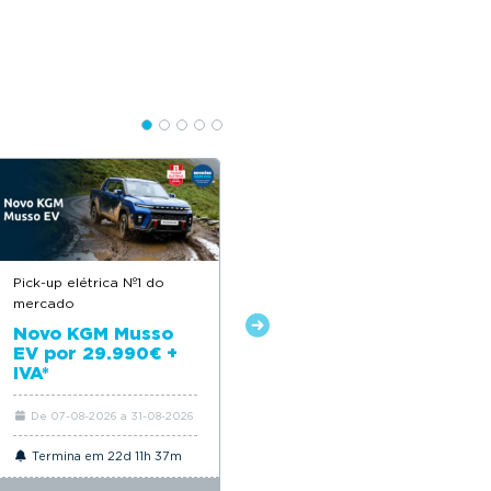
Pick-up elétrica Nº1 do
Descontos até 12.500€
mercado
Novo Citroën ë-C4
Novo KGM Musso
EV por 29.990€ +
IVA*
De 07-08-2026 a 31-08-2026
De 06-08-2026 a 31-08-2026
Termina em 22d 11h 37m
Termina em 22d 11h 37m