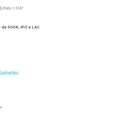
9€/mês + IVA*
 de 500€, IPO e LAC
Guimarães
.
a.