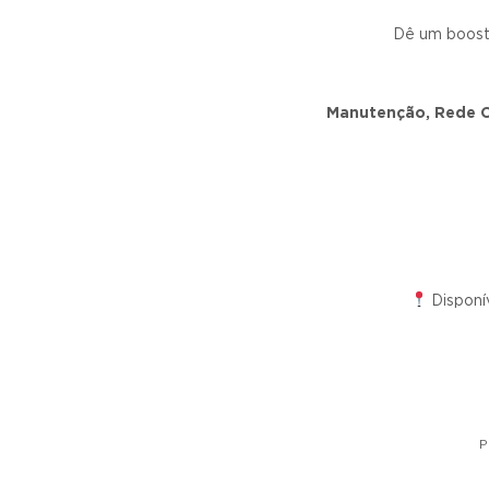
Dê um boost
Manutenção, Rede O
Disponí
P