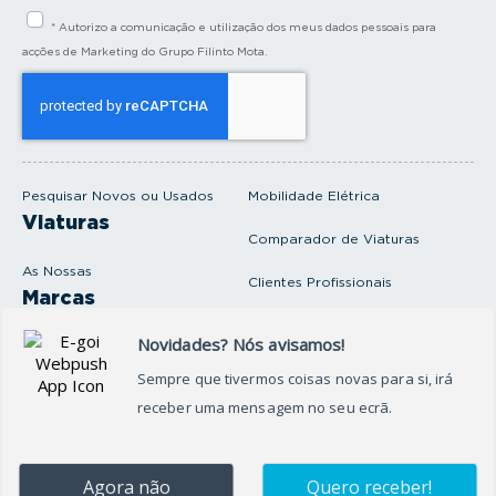
i
* Autorizo a comunicação e utilização dos meus dados pessoais para
r
a
acções de Marketing do Grupo Filinto Mota.
o
s
e
u
e
m
a
i
Pesquisar Novos ou Usados
Mobilidade Elétrica
l
Viaturas
Comparador de Viaturas
As Nossas
Clientes Profissionais
Marcas
Venda o seu carro
Produtos e serviços
Produtos Complementares
Oficina
Seguros Protector
Promoções e Destaques
Campanhas
First Rent A Car