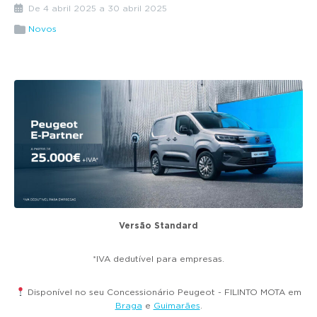
g
De 4 abril 2025 a 30 abril 2025
a
Novos
t
i
o
n
Versão Standard
*IVA dedutível para empresas.
Disponível no seu Concessionário Peugeot - FILINTO MOTA em
Braga
e
Guimarães
.