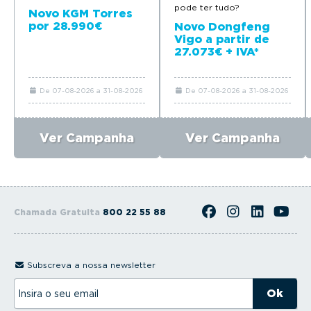
pode ter tudo?
Novo KGM Torres
por 28.990€
Novo Dongfeng
Vigo a partir de
27.073€ + IVA*
De 07-08-2026 a 31-08-2026
De 07-08-2026 a 31-08-2026
Ver Campanha
Ver Campanha
Chamada Gratuita
800 22 55 88
Subscreva a nossa newsletter
I
n
s