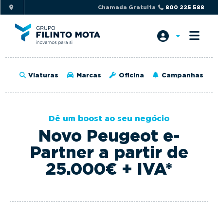
S
S
Chamada Gratuita
800 225 588
k
k
i
i
p
p
t
t
o
o
Viaturas
Marcas
Oficina
Campanhas
p
m
r
a
i
i
Dê um boost ao seu negócio
m
n
Novo Peugeot e-
a
c
r
o
Partner a partir de
y
n
25.000€ + IVA*
n
t
a
e
v
n
i
t