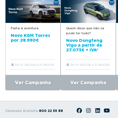
Parta à aventura
Quem disse que não se
pode ter tudo?
Novo KGM Torres
por 28.990€
Novo Dongfeng
Vigo a partir de
27.073€ + IVA*
De 07-08-2026 a 31-08-2026
De 07-08-2026 a 31-08-2026
Ver Campanha
Ver Campanha
Chamada Gratuita
800 22 55 88