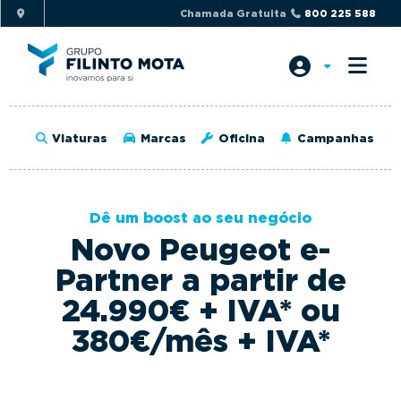
S
S
Chamada Gratuita
800 225 588
k
k
i
i
p
p
t
t
o
o
Viaturas
Marcas
Oficina
Campanhas
p
m
r
a
i
i
Dê um boost ao seu negócio
m
n
Novo Peugeot e-
a
c
r
o
Partner a partir de
y
n
24.990€ + IVA* ou
n
t
380€/mês + IVA*
a
e
v
n
i
t