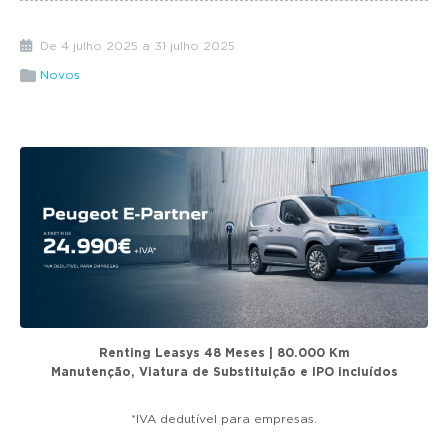
g
a
De 4 julho 2025 a 31 julho 2025
t
Novos
i
o
n
Renting Leasys 48 Meses | 80.000 Km
Manutenção, Viatura de Substituição e IPO incluídos
*IVA dedutível para empresas.