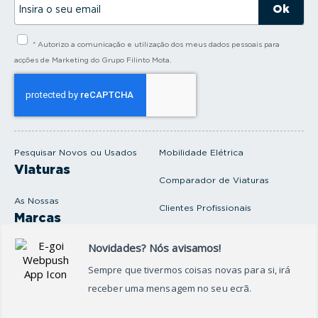
n
s
i
* Autorizo a comunicação e utilização dos meus dados pessoais para
r
a
acções de Marketing do Grupo Filinto Mota.
o
s
e
u
e
m
a
i
Pesquisar Novos ou Usados
Mobilidade Elétrica
l
Viaturas
Comparador de Viaturas
As Nossas
Clientes Profissionais
Marcas
Venda o seu carro
Produtos e serviços
Produtos Complementares
Oficina
Seguros Protector
Promoções e Destaques
Campanhas