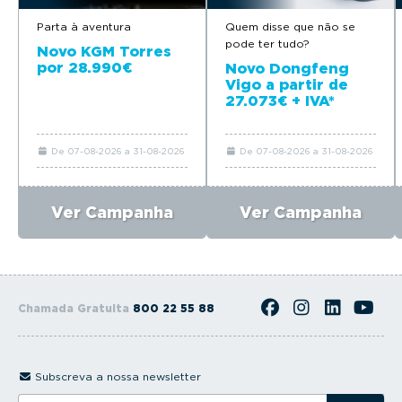
Parta à aventura
Quem disse que não se
pode ter tudo?
Novo KGM Torres
por 28.990€
Novo Dongfeng
Vigo a partir de
27.073€ + IVA*
De 07-08-2026 a 31-08-2026
De 07-08-2026 a 31-08-2026
Ver Campanha
Ver Campanha
Chamada Gratuita
800 22 55 88
Subscreva a nossa newsletter
I