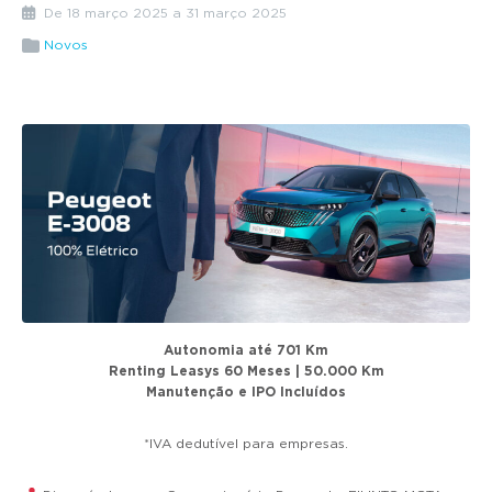
g
De 18 março 2025 a 31 março 2025
a
Novos
t
i
o
n
Autonomia até 701 Km
Renting Leasys 60 Meses | 50.000 Km
Manutenção e IPO Incluídos
*IVA dedutível para empresas.