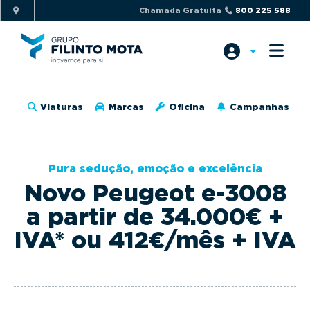
S
S
Chamada Gratuita
800 225 588
k
k
i
i
p
p
t
t
o
o
Viaturas
Marcas
Oficina
Campanhas
p
m
r
a
i
i
Pura sedução, emoção e excelência
m
n
Novo Peugeot e-3008
a
c
r
o
a partir de 34.000€ +
y
n
IVA* ou 412€/mês + IVA
n
t
a
e
v
n
i
t