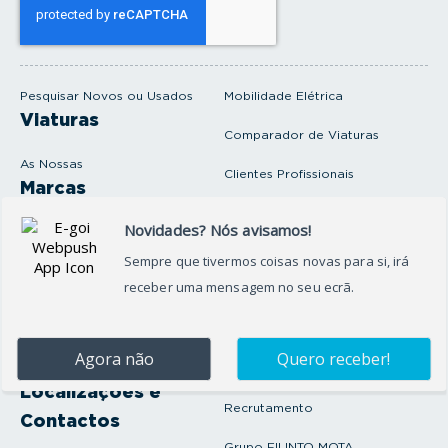
e
u
e
m
a
i
Pesquisar Novos ou Usados
Mobilidade Elétrica
l
Viaturas
Comparador de Viaturas
As Nossas
Clientes Profissionais
Marcas
Venda o seu carro
Produtos e serviços
Produtos Complementares
Oficina
Seguros Protector
Promoções e Destaques
Campanhas
First Rent A Car
Onde Estamos
Artigos e Notícias
Localizações e
Recrutamento
Contactos
Grupo FILINTO MOTA