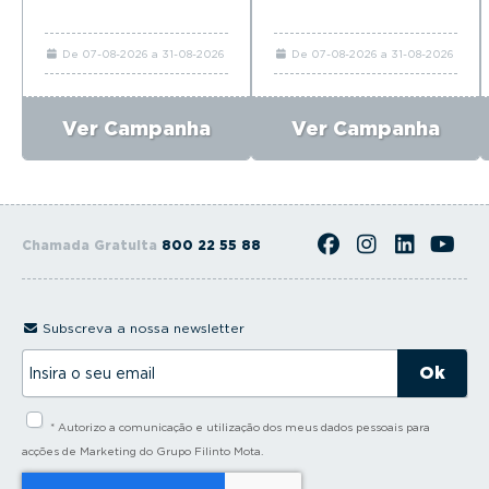
De 07-08-2026 a 31-08-2026
De 07-08-2026 a 31-08-2026
Ver Campanha
Ver Campanha
Chamada Gratuita
800 22 55 88
Subscreva a nossa newsletter
I
n
s
i
* Autorizo a comunicação e utilização dos meus dados pessoais para
r
a
acções de Marketing do Grupo Filinto Mota.
o
s