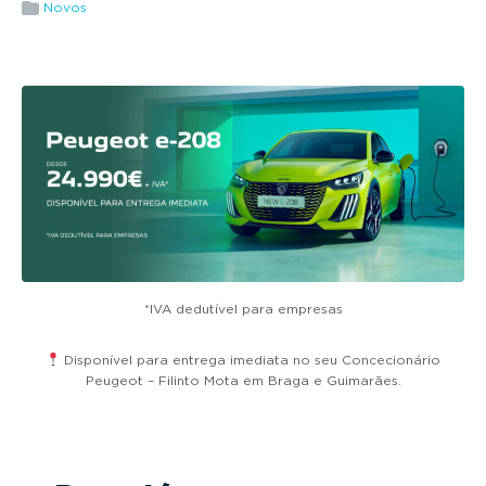
g
Novos
a
t
i
o
n
*IVA dedutível para empresas
Disponível para entrega imediata no seu Concecionário
Peugeot – Filinto Mota em Braga e Guimarães.