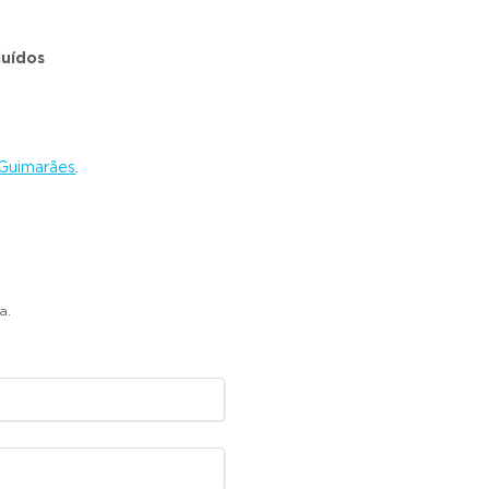
luídos
Guimarães
.
a.