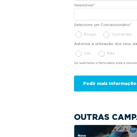
Telemóvel
*
Selecione um Concessionário
*
Braga
Guimarães
Autoriza a utilização dos seus 
Sim
Não
Ao submeter o formulário está a conco
OUTRAS CAMP