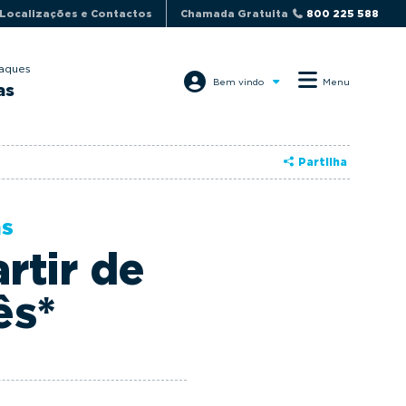
Localizações e Contactos
Chamada Gratuita
800 225 588
aques
Bem vindo
Menu
as
Partilha
as
rtir de
ês*