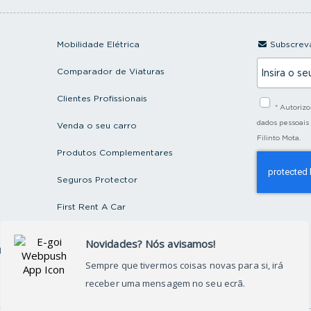
Mobilidade Elétrica
Subscreva
I
Comparador de Viaturas
n
s
i
Clientes Profissionais
* Autoriz
r
a
dados pessoais
Venda o seu carro
o
Filinto Mota.
s
Produtos Complementares
e
u
e
Seguros Protector
m
a
First Rent A Car
i
l
Artigos e Notícias
ctos
Recrutamento
Grupo FILINTO MOTA