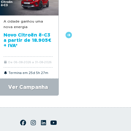
A cidade ganhou uma
Feito para acompanhar o
nova energia
seu dia a dia
Novo Citroën ë-C3
Novo Citroën C3 a
a partir de 18.905€
partir de 18.650€*
+ IVA*
De 06-08-2026 a 31-08-2026
De 06-08-2026 a 31-08-2026
Termina em 25d 5h 27m
Termina em 25d 5h 27m
Ver Campanha
Ver Campanha