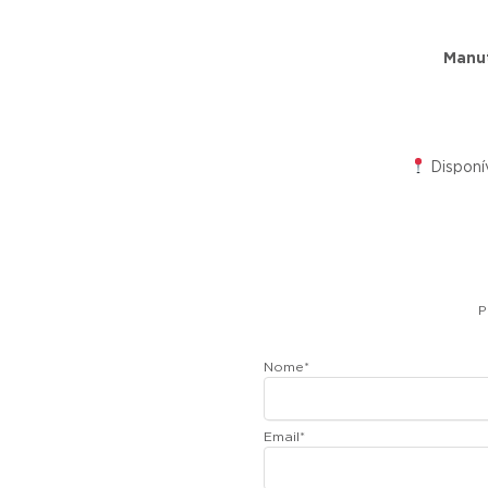
Manut
Disponí
P
Nome
*
Email
*