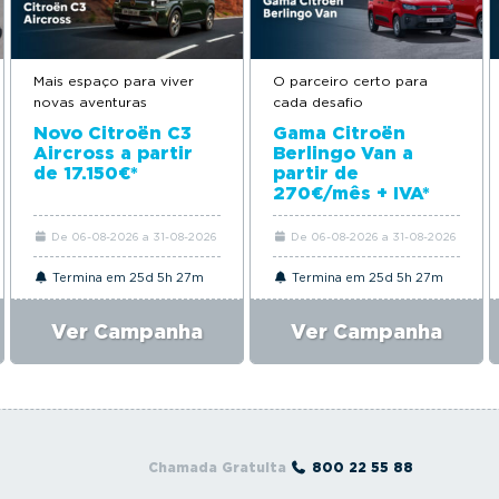
Mais espaço para viver
O parceiro certo para
novas aventuras
cada desafio
Novo Citroën C3
Gama Citroën
Aircross a partir
Berlingo Van a
de 17.150€*
partir de
270€/mês + IVA*
De 06-08-2026 a 31-08-2026
De 06-08-2026 a 31-08-2026
Termina em 25d 5h 27m
Termina em 25d 5h 27m
Ver Campanha
Ver Campanha
Chamada Gratuita
800 22 55 88