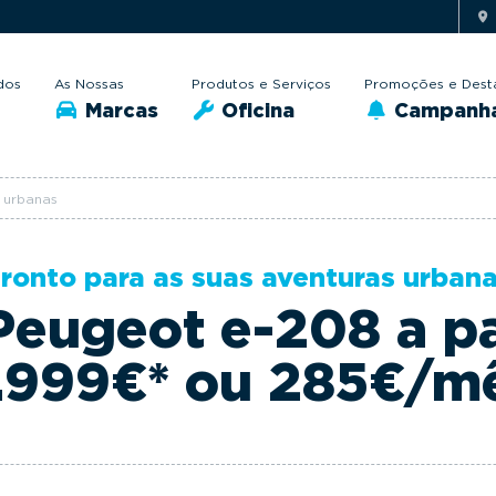
dos
As Nossas
Produtos e Serviços
Promoções e Dest
Marcas
Oficina
Campanh
 urbanas
ronto para as suas aventuras urban
eugeot e-208 a pa
.999€* ou 285€/m