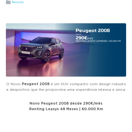
g
Novos
a
t
i
o
n
O Novo
Peugeot 2008
é um SUV compacto com design robusto
e desportivo que lhe proporcina uma experiência intensa e única.
Novo Peugeot 2008 desde 290€/mês
Renting Leasys 48 Meses | 60.000 Km