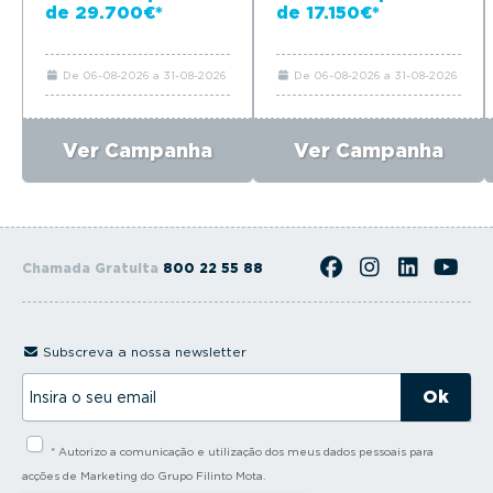
de 29.700€*
de 17.150€*
De 06-08-2026 a 31-08-2026
De 06-08-2026 a 31-08-2026
Ver Campanha
Ver Campanha
Chamada Gratuita
800 22 55 88
Subscreva a nossa newsletter
I
n
s
i
* Autorizo a comunicação e utilização dos meus dados pessoais para
r
a
acções de Marketing do Grupo Filinto Mota.
o