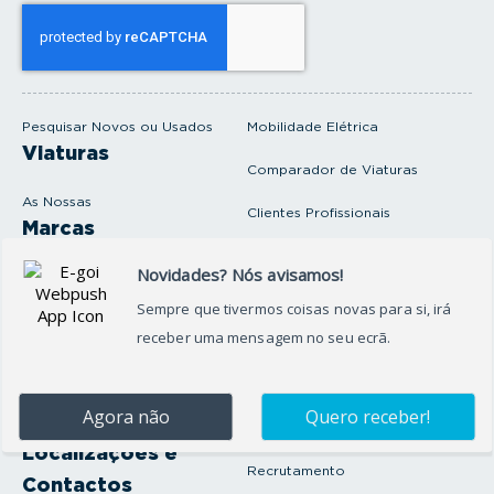
s
e
u
e
m
a
i
Pesquisar Novos ou Usados
Mobilidade Elétrica
l
Viaturas
Comparador de Viaturas
As Nossas
Clientes Profissionais
Marcas
Venda o seu carro
Produtos e serviços
Produtos Complementares
Oficina
Seguros Protector
Promoções e Destaques
Campanhas
First Rent A Car
Onde Estamos
Artigos e Notícias
Localizações e
Recrutamento
Contactos