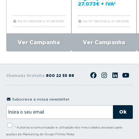
27.073€ + IVA*
De 07-08-2026 a 31-08-2026
De 07-08-2026 a 31-08-2026
Ver Campanha
Ver Campanha
Chamada Gratuita
800 22 55 88
Subscreva a nossa newsletter
I
n
s
i
* Autorizo a comunicação e utilização dos meus dados pessoais para
r
a
acções de Marketing do Grupo Filinto Mota.
o