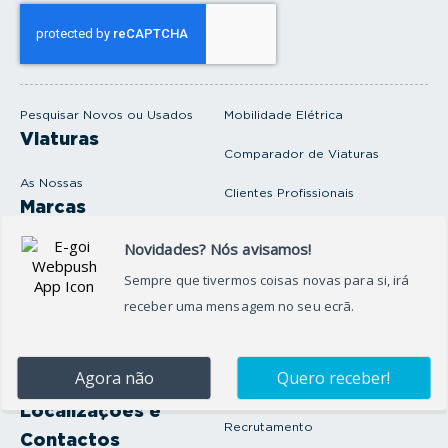
s
e
u
e
m
a
i
Pesquisar Novos ou Usados
Mobilidade Elétrica
l
Viaturas
Comparador de Viaturas
As Nossas
Clientes Profissionais
Marcas
Venda o seu carro
Produtos e serviços
Produtos Complementares
Oficina
Seguros Protector
Promoções e Destaques
Campanhas
First Rent A Car
Onde Estamos
Artigos e Notícias
Localizações e
Recrutamento
Contactos