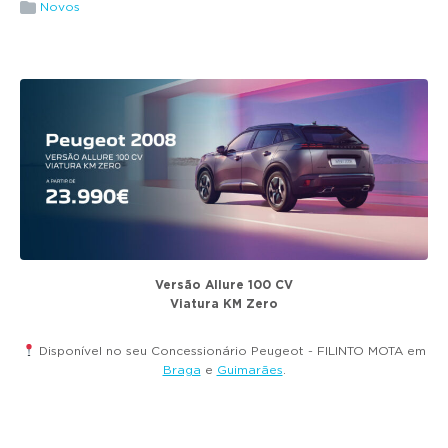
g
Novos
a
t
i
o
n
Versão Allure 100 CV
Viatura KM Zero
Disponível no seu Concessionário Peugeot - FILINTO MOTA em
Braga
e
Guimarães
.