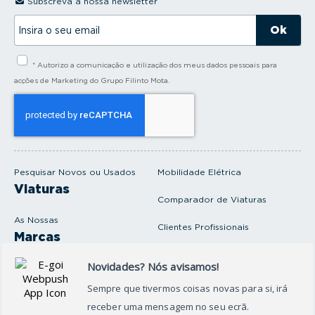
Subscreva a nossa newsletter
I
n
s
i
* Autorizo a comunicação e utilização dos meus dados pessoais para
r
a
acções de Marketing do Grupo Filinto Mota.
o
s
e
u
e
m
a
i
Pesquisar Novos ou Usados
Mobilidade Elétrica
l
Viaturas
Comparador de Viaturas
As Nossas
Clientes Profissionais
Marcas
Venda o seu carro
Produtos e serviços
Produtos Complementares
Oficina
Seguros Protector