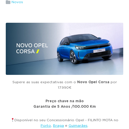
g
Novos
a
t
i
o
n
Supere as suas expectativas com o
Novo Opel Corsa
por
17.990€
Preço chave na mão
Garantia de 5 Anos /100.000 Km
Disponível no seu Concessionário Opel - FILINTO MOTA no
Porto
,
Braga
e
Guimarães
.