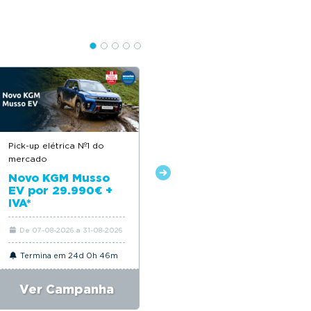
Pick-up elétrica Nº1 do
Descontos até 12.500€
mercado
Novo Citroën ë-C4
Novo KGM Musso
EV por 29.990€ +
IVA*
De 07-08-2026 a 31-08-2026
De 06-08-2026 a 31-08-2026
Termina em 24d 0h 46m
Termina em 24d 0h 46m
Ver Campanha
Ver Campanha