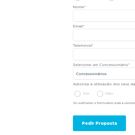
Nome
*
Email
*
Telemóvel
*
Selecione um Concessionário
*
Autoriza a utilização dos seus 
Sim
Não
Ao submeter o formulário está a conco