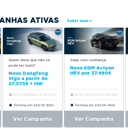
ANHAS ATIVAS
Saber mais >
Quem disse que não se
Viaje com confiança
pode ter tudo?
Novo KGM Actyon
HEV por 37.990€
Novo Dongfeng
Vigo a partir de
27.073€ + IVA*
De 07-08-2026 a 31-08-2026
De 07-08-2026 a 31-08-2026
Termina em 24d 0h 46m
Termina em 24d 0h 46m
Ver Campanha
Ver Campanha