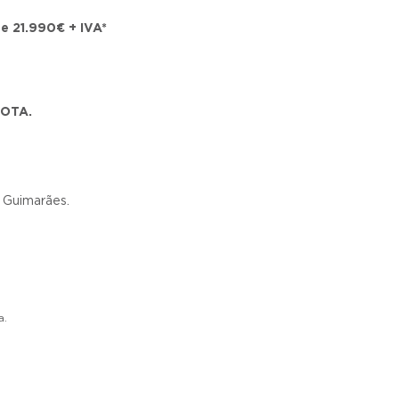
de 21.990€ + IVA*
MOTA.
 Guimarães.
a.