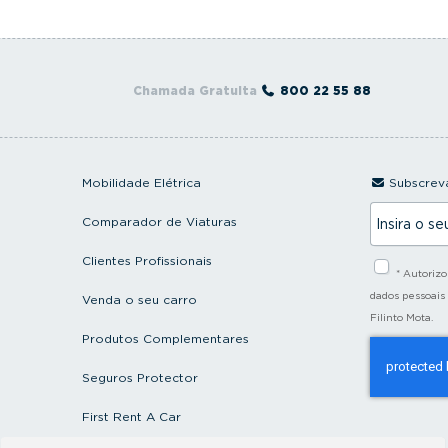
Chamada Gratuita
800 22 55 88
Mobilidade Elétrica
Subscreva
I
Comparador de Viaturas
n
s
i
Clientes Profissionais
* Autoriz
r
a
dados pessoais
Venda o seu carro
o
Filinto Mota.
s
Produtos Complementares
e
u
e
Seguros Protector
m
a
First Rent A Car
i
l