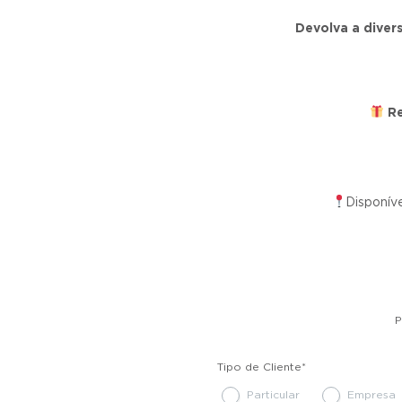
Devolva a dive
Re
Disponív
P
Tipo de Cliente
*
Particular
Empresa