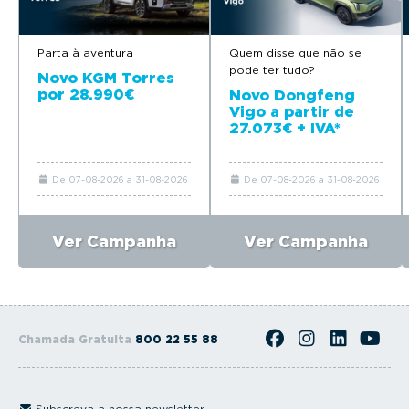
Parta à aventura
Quem disse que não se
pode ter tudo?
Novo KGM Torres
por 28.990€
Novo Dongfeng
Vigo a partir de
27.073€ + IVA*
De 07-08-2026 a 31-08-2026
De 07-08-2026 a 31-08-2026
Ver Campanha
Ver Campanha
Chamada Gratuita
800 22 55 88
Subscreva a nossa newsletter