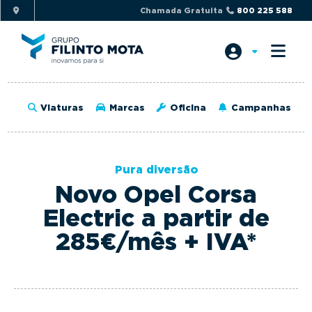
S
S
Chamada Gratuita
800 225 588
k
k
i
i
p
p
t
t
o
o
Viaturas
Marcas
Oficina
Campanhas
p
m
r
a
i
i
Pura diversão
m
n
Novo Opel Corsa
a
c
r
o
Electric a partir de
y
n
285€/mês + IVA*
n
t
a
e
v
n
i
t