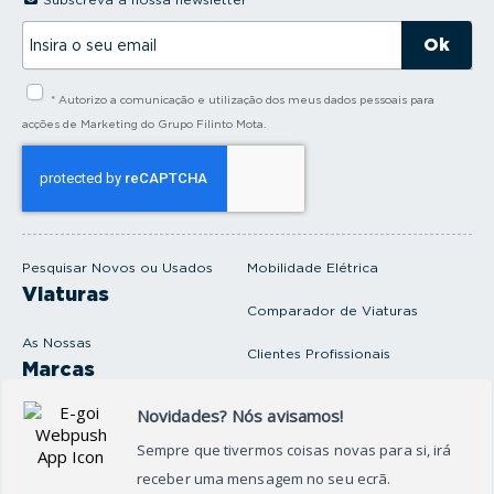
I
n
s
i
* Autorizo a comunicação e utilização dos meus dados pessoais para
r
a
acções de Marketing do Grupo Filinto Mota.
o
s
e
u
e
m
a
i
Pesquisar Novos ou Usados
Mobilidade Elétrica
l
Viaturas
Comparador de Viaturas
As Nossas
Clientes Profissionais
Marcas
Venda o seu carro
Produtos e serviços
Produtos Complementares
Oficina
Seguros Protector
Promoções e Destaques