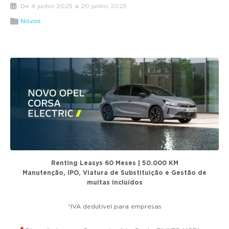
g
De 4 junho 2025 a 20 junho 2025
a
Novos
t
i
o
n
Renting Leasys 60 Meses | 50.000 KM
Manutenção, IPO, Viatura de Substituição e Gestão de
multas incluídos
*IVA dedutível para empresas