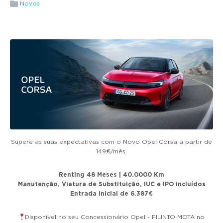
g
Novos
a
t
i
o
n
Supere as suas expectativas com o Novo Opel Corsa a partir de
149€/mês.
Renting 48 Meses | 40.0000 Km
Manutenção, Viatura de Substituição, IUC e IPO incluídos
Entrada inicial de 6.387€
Disponível no seu Concessionário Opel - FILINTO MOTA no