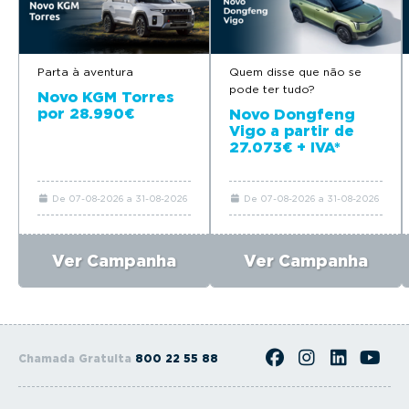
Parta à aventura
Quem disse que não se
pode ter tudo?
Novo KGM Torres
por 28.990€
Novo Dongfeng
Vigo a partir de
27.073€ + IVA*
De 07-08-2026 a 31-08-2026
De 07-08-2026 a 31-08-2026
Ver Campanha
Ver Campanha
Chamada Gratuita
800 22 55 88