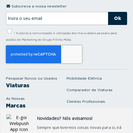
Subscreva a nossa newsletter
I
n
s
i
* Autorizo a comunicação e utilização dos meus dados pessoais para
r
a
acções de Marketing do Grupo Filinto Mota.
o
s
e
u
e
m
a
i
Pesquisar Novos ou Usados
Mobilidade Elétrica
l
Viaturas
Comparador de Viaturas
As Nossas
Clientes Profissionais
Marcas
Venda o seu carro
Produtos e serviços
Produtos Complementares
Oficina