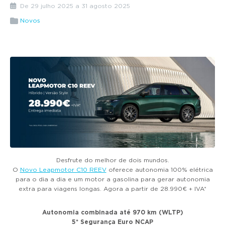
g
De 29 julho 2025 a 31 agosto 2025
a
Novos
t
i
o
n
Desfrute do melhor de dois mundos.
O
Novo Leapmotor C10 REEV
oferece autonomia 100% elétrica
para o dia a dia e um motor a gasolina para gerar autonomia
extra para viagens longas. Agora a partir de 28.990€ + IVA*
Autonomia combinada até 970 km (WLTP)
5* Segurança Euro NCAP