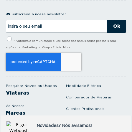
Subscreva a nossa newsletter
I
n
s
i
* Autorizo a comunicação e utilização dos meus dados pessoais para
r
a
acções de Marketing do Grupo Filinto Mota.
o
s
e
u
e
m
a
i
Pesquisar Novos ou Usados
Mobilidade Elétrica
l
Viaturas
Comparador de Viaturas
As Nossas
Clientes Profissionais
Marcas
Venda o seu carro
Produtos e serviços
Produtos Complementares