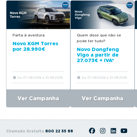
Parta à aventura
Quem disse que não se
pode ter tudo?
Novo KGM Torres
por 28.990€
Novo Dongfeng
Vigo a partir de
27.073€ + IVA*
De 07-08-2026 a 31-08-2026
De 07-08-2026 a 31-08-2026
Ver Campanha
Ver Campanha
Chamada Gratuita
800 22 55 88