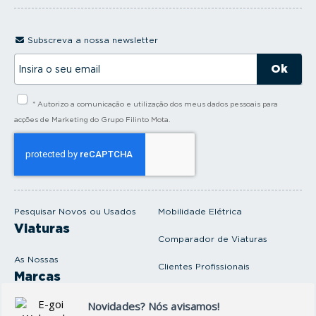
Subscreva a nossa newsletter
I
n
s
i
* Autorizo a comunicação e utilização dos meus dados pessoais para
r
a
acções de Marketing do Grupo Filinto Mota.
o
s
e
u
e
m
a
i
Pesquisar Novos ou Usados
Mobilidade Elétrica
l
Viaturas
Comparador de Viaturas
As Nossas
Clientes Profissionais
Marcas
Venda o seu carro
Produtos e serviços