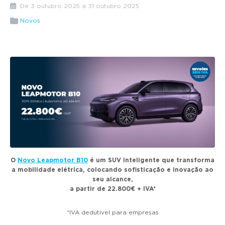
g
De 3 outubro 2025 a 31 outubro 2025
a
Novos
t
i
o
n
O
Novo Leapmotor B10
é um SUV inteligente que transforma
a mobilidade elétrica, colocando sofisticação e inovação ao
seu alcance,
a partir de 22.800€ + IVA*
*IVA dedutível para empresas