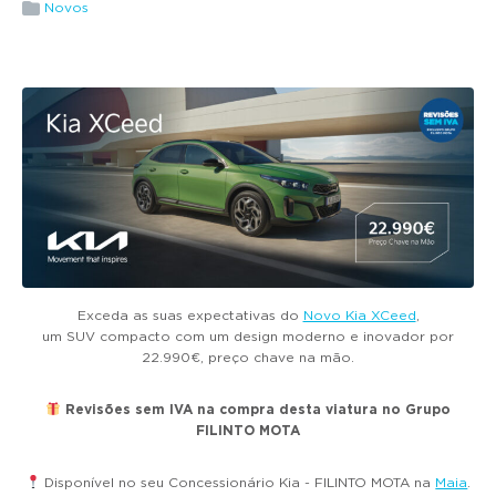
g
Novos
a
t
i
o
n
Exceda as suas expectativas do
Novo Kia XCeed
,
um SUV compacto com um design moderno e inovador por
22.990€, preço chave na mão.
Revisões sem IVA na compra desta viatura no Grupo
FILINTO MOTA
Disponível no seu Concessionário Kia - FILINTO MOTA na
Maia
.