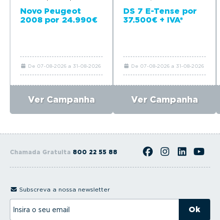
Novo Peugeot
DS 7 E-Tense por
2008 por 24.990€
37.500€ + IVA*
De 07-08-2026 a 31-08-2026
De 07-08-2026 a 31-08-2026
Ver Campanha
Ver Campanha
Chamada Gratuita
800 22 55 88
Subscreva a nossa newsletter
I
n
s