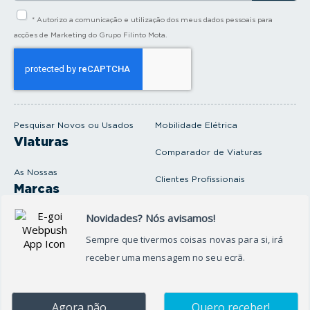
i
* Autorizo a comunicação e utilização dos meus dados pessoais para
r
a
acções de Marketing do Grupo Filinto Mota.
o
s
e
u
e
m
a
i
Pesquisar Novos ou Usados
Mobilidade Elétrica
l
Viaturas
Comparador de Viaturas
As Nossas
Clientes Profissionais
Marcas
Venda o seu carro
Produtos e serviços
Produtos Complementares
Oficina
Seguros Protector
Promoções e Destaques
Campanhas
First Rent A Car