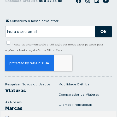
Chamada Gratuita
800 22 55 88
Subscreva a nossa newsletter
I
n
s
i
* Autorizo a comunicação e utilização dos meus dados pessoais para
r
a
acções de Marketing do Grupo Filinto Mota.
o
s
e
u
e
m
a
i
Pesquisar Novos ou Usados
Mobilidade Elétrica
l
Viaturas
Comparador de Viaturas
As Nossas
Clientes Profissionais
Marcas
Venda o seu carro