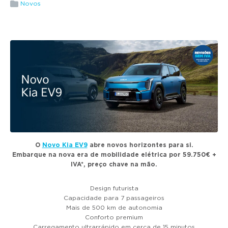
g
Novos
a
t
i
o
n
O
Novo Kia EV9
abre novos horizontes para si.
Embarque na nova era de mobilidade elétrica por 59.750€ +
IVA*, preço chave na mão.
Design futurista
Capacidade para 7 passageiros
Mais de 500 km de autonomia
Conforto premium
Carregamento ultrarrápido em cerca de 15 minutos