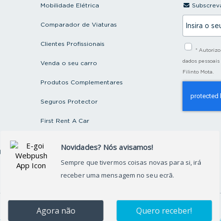
Mobilidade Elétrica
Subscreva
I
Comparador de Viaturas
n
s
i
Clientes Profissionais
* Autoriz
r
a
dados pessoais
Venda o seu carro
o
Filinto Mota.
s
Produtos Complementares
e
u
e
Seguros Protector
m
a
First Rent A Car
i
l
Artigos e Notícias
ctos
Recrutamento
Grupo FILINTO MOTA
©
2026
Grupo Filinto Mota
– Todos os direitos reservados
okies
|
Termos de Utilização
|
Arbitragem de Conflitos de Consumo
|
Livro de Reclamaçõ