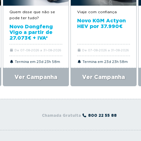
Quem disse que não se
Viaje com confiança
pode ter tudo?
Novo KGM Actyon
HEV por 37.990€
Novo Dongfeng
Vigo a partir de
27.073€ + IVA*
De 07-08-2026 a 31-08-2026
De 07-08-2026 a 31-08-2026
Termina em 23d 23h 58m
Termina em 23d 23h 58m
Ver Campanha
Ver Campanha
Chamada Gratuita
800 22 55 88