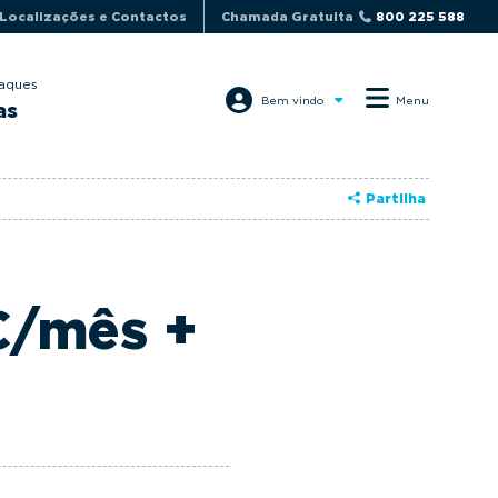
Localizações e Contactos
Chamada Gratuita
800 225 588
aques
Bem vindo
Menu
as
Partilha
€/mês +