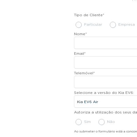
Tipo de Cliente
*
Particular
Empresa
Nome
*
Email
*
Telemóvel
*
Selecione a versão do Kia EV6:
Autoriza a utilização dos seus 
Sim
Não
Ao submeter o formulário está a conco