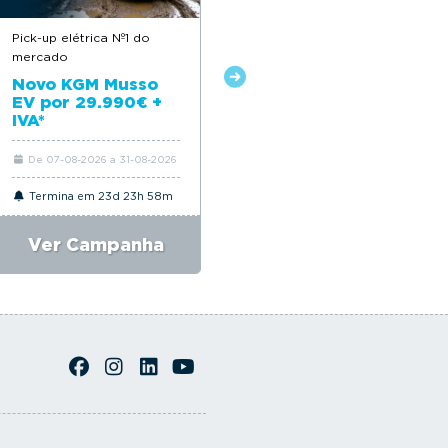
Pick-up elétrica Nº1 do
Descontos até 12.500€
mercado
Novo Citroën ë-C4
Novo KGM Musso
EV por 29.990€ +
IVA*
De 07-08-2026 a 31-08-2026
De 06-08-2026 a 31-08-2026
Termina em 23d 23h 58m
Termina em 23d 23h 58m
Ver Campanha
Ver Campanha