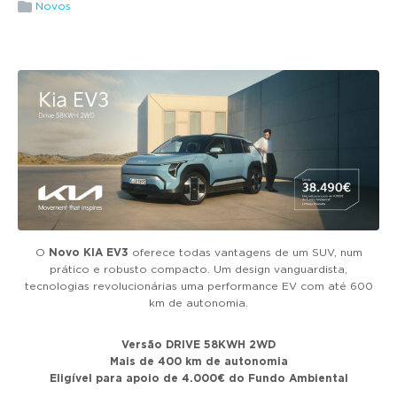
g
Novos
a
t
i
o
n
O
Novo KIA EV3
oferece todas vantagens de um SUV, num
prático e robusto compacto. Um design vanguardista,
tecnologias revolucionárias uma performance EV com até 600
km de autonomia.
Versão DRIVE 58KWH 2WD
Mais de 400 km de autonomia
Eligível para apoio de 4.000€ do Fundo Ambiental