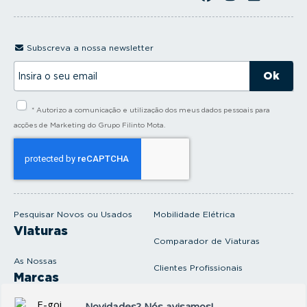
Subscreva a nossa newsletter
I
n
s
i
* Autorizo a comunicação e utilização dos meus dados pessoais para
r
a
acções de Marketing do Grupo Filinto Mota.
o
s
e
u
e
m
a
i
Pesquisar Novos ou Usados
Mobilidade Elétrica
l
Viaturas
Comparador de Viaturas
As Nossas
Clientes Profissionais
Marcas
Venda o seu carro