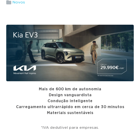
g
Novos
a
t
i
o
n
Mais de 600 km de autonomia
Design vanguardista
Condução inteligente
Carregamento ultrarrápido em cerca de 30 minutos
Materiais sustentáveis
*IVA dedutível para empresas.