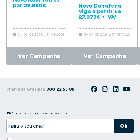
por 28.990€
Novo Dongfeng
Vigo a partir de
27.073€ + IVA*
De 07-08-2026 a 31-08-2026
De 07-08-2026 a 31-08-2026
Ver Campanha
Ver Campanha
Chamada Gratuita
800 22 55 88
Subscreva a nossa newsletter
I
n
s
i