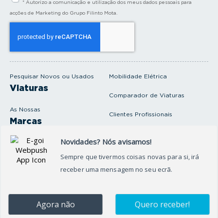
* Autorizo a comunicação e utilização dos meus dados pessoais para
r
a
acções de Marketing do Grupo Filinto Mota.
o
s
e
u
e
m
a
i
Pesquisar Novos ou Usados
Mobilidade Elétrica
l
Viaturas
Comparador de Viaturas
As Nossas
Clientes Profissionais
Marcas
Venda o seu carro
Produtos e serviços
Produtos Complementares
Oficina
Seguros Protector
Promoções e Destaques
Campanhas
First Rent A Car
Onde Estamos
Artigos e Notícias