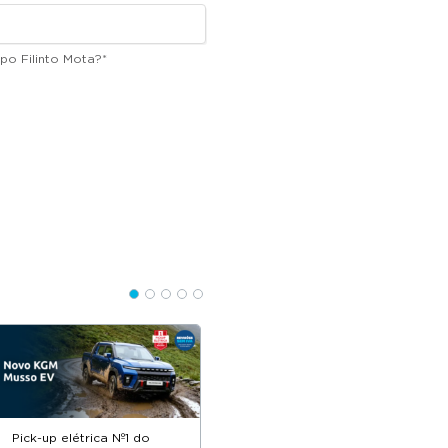
po Filinto Mota?
*
Pick-up elétrica Nº1 do
Descontos até 12.500€