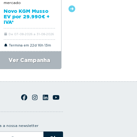
mercado
Novo Citroën ë-C4
Novo KGM Musso
EV por 29.990€ +
IVA*
De 07-08-2026 a 31-08-2026
De 06-08-2026 a 31-08-2026
Termina em 22d 16h 13m
Termina em 22d 16h 13m
Ver Campanha
Ver Campanha
 a nossa newsletter