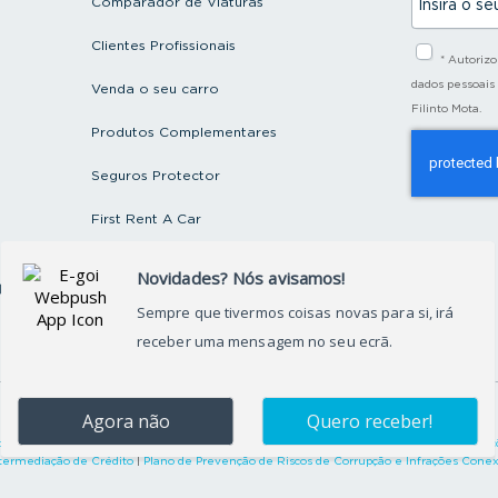
Comparador de Viaturas
n
s
i
Clientes Profissionais
* Autoriz
r
a
dados pessoais
Venda o seu carro
o
Filinto Mota.
s
Produtos Complementares
e
u
e
Seguros Protector
m
a
First Rent A Car
i
l
Artigos e Notícias
ctos
Recrutamento
Grupo FILINTO MOTA
©
2026
Grupo Filinto Mota
– Todos os direitos reservados
okies
|
Termos de Utilização
|
Arbitragem de Conflitos de Consumo
|
Livro de Reclamaçõ
termediação de Crédito
|
Plano de Prevenção de Riscos de Corrupção e Infrações Cone