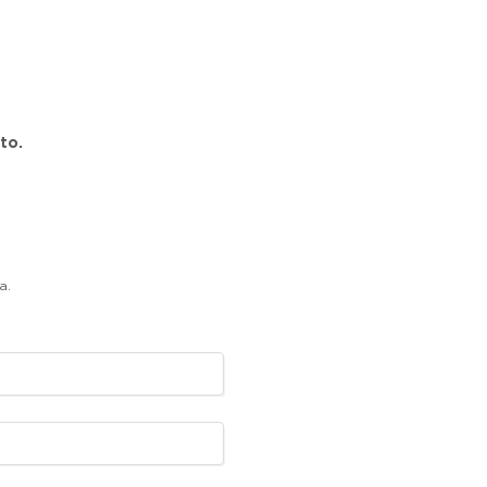
to.
a.