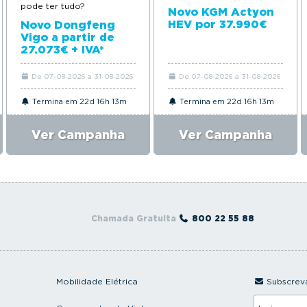
pode ter tudo?
Novo KGM Actyon
HEV por 37.990€
Novo Dongfeng
Vigo a partir de
27.073€ + IVA*
De 07-08-2026 a 31-08-2026
De 07-08-2026 a 31-08-2026
Termina em 22d 16h 13m
Termina em 22d 16h 13m
Ver Campanha
Ver Campanha
Chamada Gratuita
800 22 55 88
Mobilidade Elétrica
Subscreva
I