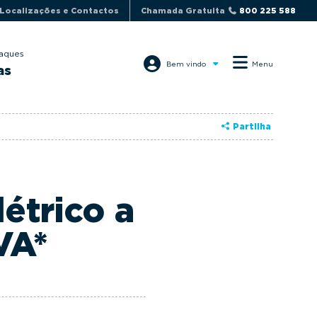
Localizações e Contactos
Chamada Gratuita
800 225 588
aques
Bem vindo
Menu
as
Partilha
étrico a
VA*