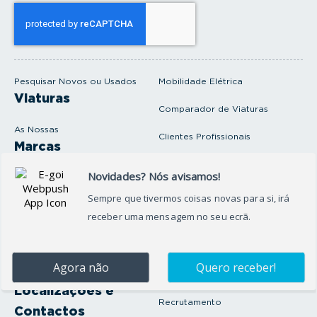
s
e
u
e
m
a
i
Pesquisar Novos ou Usados
Mobilidade Elétrica
l
Viaturas
Comparador de Viaturas
As Nossas
Clientes Profissionais
Marcas
Venda o seu carro
Produtos e serviços
Produtos Complementares
Oficina
Seguros Protector
Promoções e Destaques
Campanhas
First Rent A Car
Onde Estamos
Artigos e Notícias
Localizações e
Recrutamento
Contactos