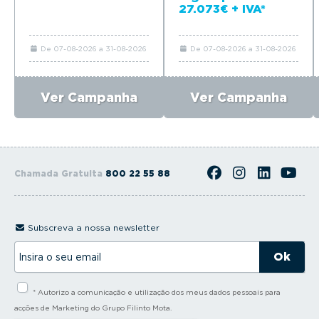
27.073€ + IVA*
De 07-08-2026 a 31-08-2026
De 07-08-2026 a 31-08-2026
Ver Campanha
Ver Campanha
Chamada Gratuita
800 22 55 88
Subscreva a nossa newsletter
I
n
s
i
* Autorizo a comunicação e utilização dos meus dados pessoais para
r
a
acções de Marketing do Grupo Filinto Mota.
o