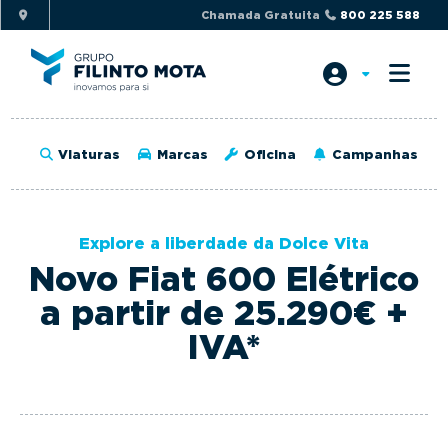
S
S
Chamada Gratuita
800 225 588
k
k
i
i
p
p
t
t
o
o
Viaturas
Marcas
Oficina
Campanhas
p
m
r
a
i
i
Explore a liberdade da Dolce Vita
m
n
Novo Fiat 600 Elétrico
a
c
r
o
a partir de 25.290€ +
y
n
IVA*
n
t
a
e
v
n
i
t