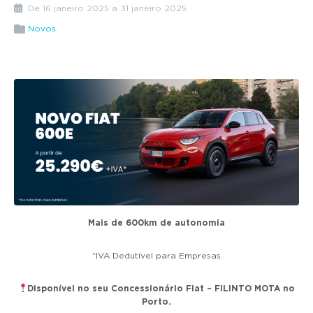
g
De 16 janeiro 2025 a 31 janeiro 2025
a
Novos
t
i
o
n
Mais de 600km de autonomia
*IVA Dedutível para Empresas
Disponível no seu Concessionário Fiat – FILINTO MOTA no
Porto.