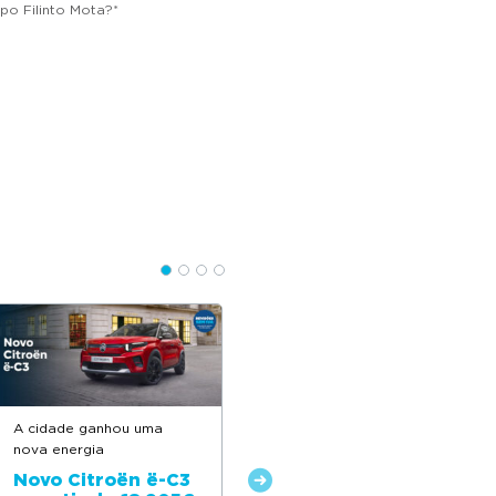
po Filinto Mota?
*
A cidade ganhou uma
Feito para acompanhar o
nova energia
seu dia a dia
Novo Citroën ë-C3
Novo Citroën C3 a