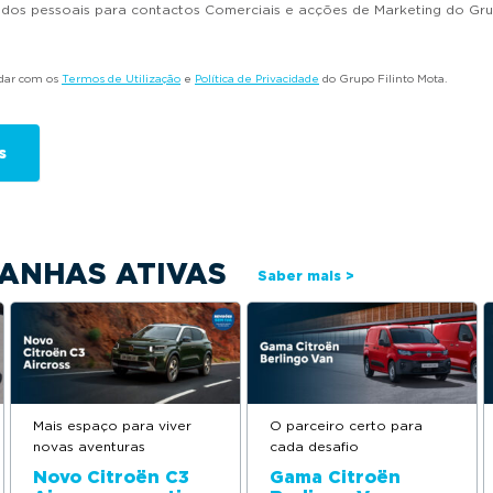
dados pessoais para contactos Comerciais e acções de Marketing do Gru
rdar com os
Termos de Utilização
e
Política de Privacidade
do Grupo Filinto Mota.
ANHAS ATIVAS
Saber mais >
Mais espaço para viver
O parceiro certo para
novas aventuras
cada desafio
Novo Citroën C3
Gama Citroën