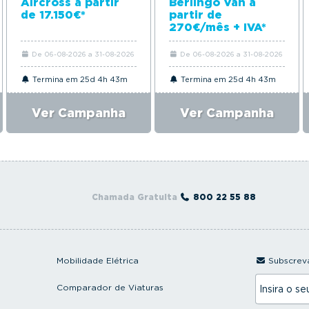
Aircross a partir
Berlingo Van a
de 17.150€*
partir de
270€/mês + IVA*
De 06-08-2026 a 31-08-2026
De 06-08-2026 a 31-08-2026
Termina em 25d 4h 43m
Termina em 25d 4h 43m
Ver Campanha
Ver Campanha
Chamada Gratuita
800 22 55 88
Mobilidade Elétrica
Subscreva
I
Comparador de Viaturas
n
s