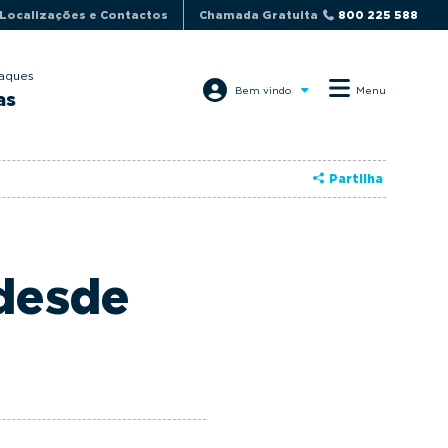
Localizações e Contactos
Chamada Gratuita
800 225 588
aques
Bem vindo
Menu
as
Partilha
 desde