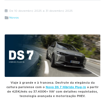
g
a
De 10 dezembro 2025 a 31 dezembro 2025
t
Novos
i
o
n
Viaje à grande e à francesa. Desfrute da elegância da
cultura parisiense com o
Novo DS 7 Híbrido Plug-in
a partir
de 425€/mês ou 37.400€+ IVA* com detalhes requintados,
tecnologia avançada e motorização PHEV.