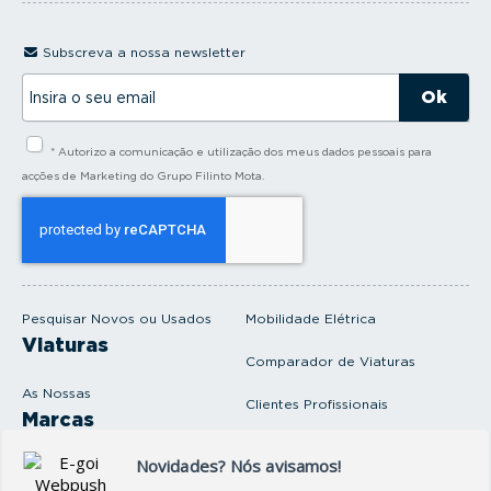
Subscreva a nossa newsletter
I
n
s
i
* Autorizo a comunicação e utilização dos meus dados pessoais para
r
a
acções de Marketing do Grupo Filinto Mota.
o
s
e
u
e
m
a
i
Pesquisar Novos ou Usados
Mobilidade Elétrica
l
Viaturas
Comparador de Viaturas
As Nossas
Clientes Profissionais
Marcas
Venda o seu carro
Produtos e serviços
Produtos Complementares