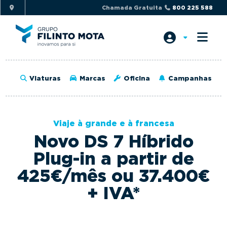
S
S
Chamada Gratuita
800 225 588
k
k
i
i
p
p
t
t
o
o
Viaturas
Marcas
Oficina
Campanhas
p
m
r
a
i
i
Viaje à grande e à francesa
m
n
Novo DS 7 Híbrido
a
c
r
o
Plug-in a partir de
y
n
425€/mês ou 37.400€
n
t
+ IVA*
a
e
v
n
i
t