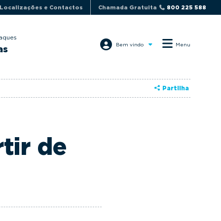
Localizações e Contactos
Chamada Gratuita
800 225 588
aques
Bem vindo
Menu
as
Partilha
tir de