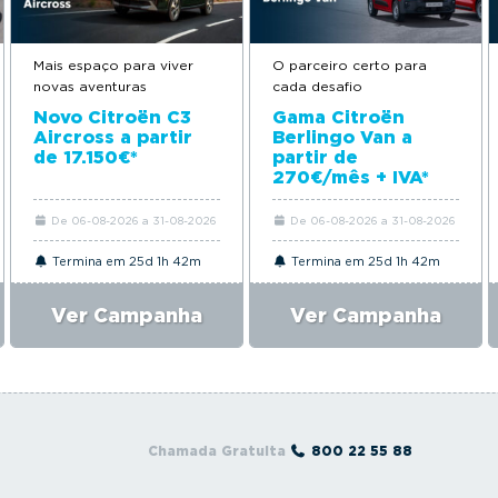
Mais espaço para viver
O parceiro certo para
novas aventuras
cada desafio
Novo Citroën C3
Gama Citroën
Aircross a partir
Berlingo Van a
de 17.150€*
partir de
270€/mês + IVA*
De 06-08-2026 a 31-08-2026
De 06-08-2026 a 31-08-2026
Termina em 25d 1h 42m
Termina em 25d 1h 42m
Ver Campanha
Ver Campanha
Chamada Gratuita
800 22 55 88