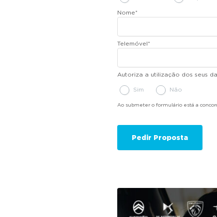
Nome
*
Telemóvel
*
Autoriza a utilização dos seus 
Sim
Não
Ao submeter o formulário está a conco