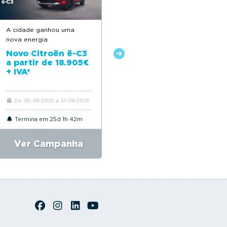
A cidade ganhou uma
Feito para acompanhar o
nova energia
seu dia a dia
Novo Citroën ë-C3
Novo Citroën C3 a
a partir de 18.905€
partir de 18.650€*
+ IVA*
De 06-08-2026 a 31-08-2026
De 06-08-2026 a 31-08-2026
Termina em 25d 1h 42m
Termina em 25d 1h 42m
Ver Campanha
Ver Campanha