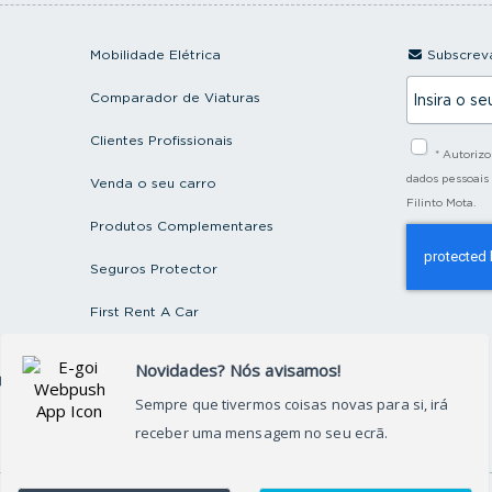
Mobilidade Elétrica
Subscreva
I
Comparador de Viaturas
n
s
i
Clientes Profissionais
* Autoriz
r
a
dados pessoais
Venda o seu carro
o
Filinto Mota.
s
Produtos Complementares
e
u
e
Seguros Protector
m
a
First Rent A Car
i
l
Artigos e Notícias
ctos
Recrutamento
Grupo FILINTO MOTA