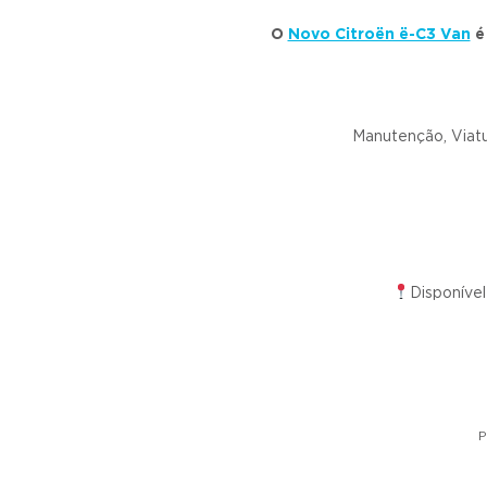
O
Novo Citroën ë-C3 Van
é 
Manutenção, Viatu
Disponíve
P