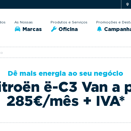
dos
As Nossas
Produtos e Serviços
Promoções e Dest
Marcas
Oficina
Campanh
io
Dê mais energia ao seu negócio
troën ë-C3 Van a p
285€/mês + IVA*