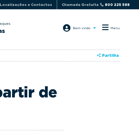
Localizações e Contactos
Chamada Gratuita
800 225 588
aques
Bem vindo
Menu
as
Partilha
artir de