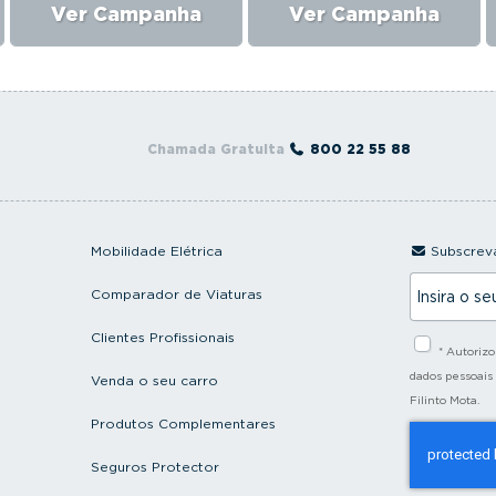
Ver Campanha
Ver Campanha
Chamada Gratuita
800 22 55 88
Mobilidade Elétrica
Subscreva
I
Comparador de Viaturas
n
s
i
Clientes Profissionais
* Autoriz
r
a
dados pessoais
Venda o seu carro
o
Filinto Mota.
s
Produtos Complementares
e
u
e
Seguros Protector
m
a