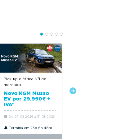
Pick-up elétrica Nº1 do
Descontos até 12.500€
mercado
Novo Citroën ë-C4
Novo KGM Musso
EV por 29.990€ +
IVA*
De 07-08-2026 a 31-08-2026
De 06-08-2026 a 31-08-2026
Termina em 23d 6h 48m
Termina em 23d 6h 48m