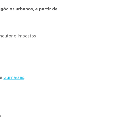
ócios urbanos, a partir de
ondutor e Impostos
e
Guimarães
.
a.