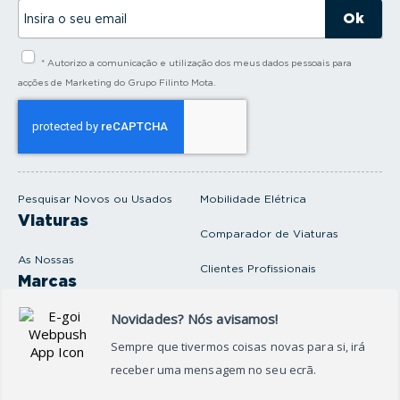
I
n
s
i
* Autorizo a comunicação e utilização dos meus dados pessoais para
r
a
acções de Marketing do Grupo Filinto Mota.
o
s
e
u
e
m
a
i
Pesquisar Novos ou Usados
Mobilidade Elétrica
l
Viaturas
Comparador de Viaturas
As Nossas
Clientes Profissionais
Marcas
Venda o seu carro
Produtos e serviços
Produtos Complementares
Oficina
Seguros Protector
Promoções e Destaques