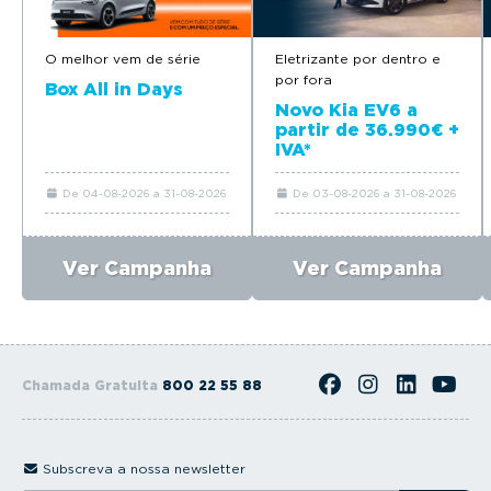
O melhor vem de série
Eletrizante por dentro e
por fora
Box All in Days
Novo Kia EV6 a
partir de 36.990€ +
IVA*
De 04-08-2026 a 31-08-2026
De 03-08-2026 a 31-08-2026
Ver Campanha
Ver Campanha
Chamada Gratuita
800 22 55 88
Subscreva a nossa newsletter