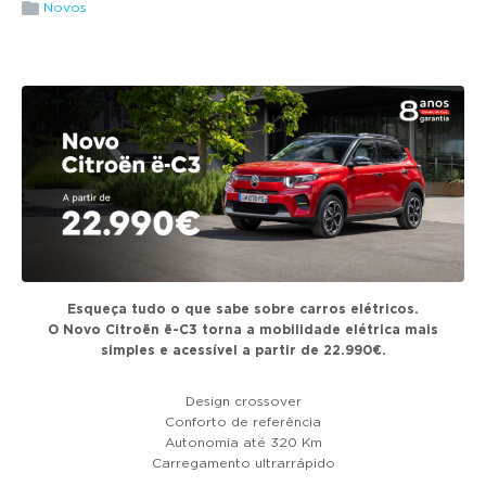
g
Novos
a
t
i
o
n
Esqueça tudo o que sabe sobre carros elétricos.
O Novo Citroën ë-C3 torna a mobilidade elétrica mais
simples e acessível a partir de 22.990€.
Design crossover
Conforto de referência
Autonomia até 320 Km
Carregamento ultrarrápido