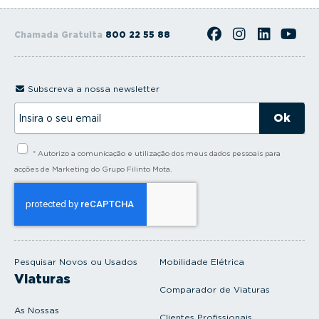
Chamada Gratuita
800 22 55 88
Subscreva a nossa newsletter
I
n
s
i
* Autorizo a comunicação e utilização dos meus dados pessoais para
r
a
acções de Marketing do Grupo Filinto Mota.
o
s
e
u
e
m
a
i
Pesquisar Novos ou Usados
Mobilidade Elétrica
l
Viaturas
Comparador de Viaturas
As Nossas
Clientes Profissionais