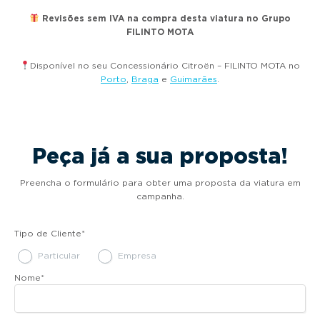
Revisões sem IVA na compra desta viatura no Grupo
FILINTO MOTA
Disponível no seu Concessionário Citroën – FILINTO MOTA no
Porto
,
Braga
e
Guimarães
.
Peça já a sua proposta!
Preencha o formulário para obter uma proposta da viatura em
campanha.
Tipo de Cliente
*
Particular
Empresa
Nome
*