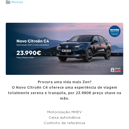
g
Novos
a
t
i
o
n
Procura uma vida mais Zen?
O Novo Citroën C4 oferece uma experiência de viagem
totalmente serena e tranquila, por 23.990€ preço chave na
mão.
Motorização MHEV
Caixa automática
Conforto de referência