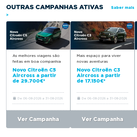
OUTRAS CAMPANHAS ATIVAS
Saber mais
>
As melhores viagens são
Mais espaço para viver
feitas em boa companhia
novas aventuras
Novo Citroën C5
Novo Citroën C3
Aircross a partir
Aircross a partir
de 29.700€*
de 17.150€*
De 06-08-2026 a 31-08-2026
De 06-08-2026 a 31-08-2026
Ver Campanha
Ver Campanha