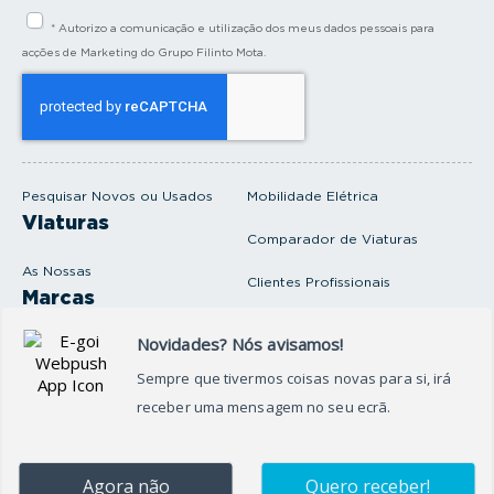
i
* Autorizo a comunicação e utilização dos meus dados pessoais para
r
a
acções de Marketing do Grupo Filinto Mota.
o
s
e
u
e
m
a
i
Pesquisar Novos ou Usados
Mobilidade Elétrica
l
Viaturas
Comparador de Viaturas
As Nossas
Clientes Profissionais
Marcas
Venda o seu carro
Produtos e serviços
Produtos Complementares
Oficina
Seguros Protector
Promoções e Destaques
Campanhas
First Rent A Car