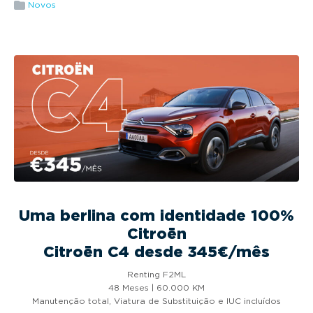
g
Novos
a
t
i
o
n
Uma berlina com identidade 100%
Citroën
Citroën C4 desde 345€/mês
Renting F2ML
48 Meses | 60.000 KM
Manutenção total, Viatura de Substituição e IUC incluídos