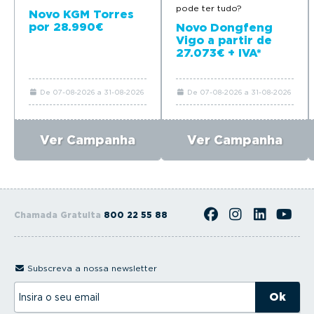
pode ter tudo?
Novo KGM Torres
por 28.990€
Novo Dongfeng
Vigo a partir de
27.073€ + IVA*
De 07-08-2026 a 31-08-2026
De 07-08-2026 a 31-08-2026
Ver Campanha
Ver Campanha
Chamada Gratuita
800 22 55 88
Subscreva a nossa newsletter
I
n
s