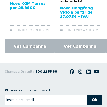
pode ter tudo?
Novo KGM Torres
por 28.990€
Novo Dongfeng
Vigo a partir de
27.073€ + IVA*
De 07-08-2026 a 31-08-2026
De 07-08-2026 a 31-08-2026
Ver Campanha
Ver Campanha
Chamada Gratuita
800 22 55 88
Subscreva a nossa newsletter
I
n
s