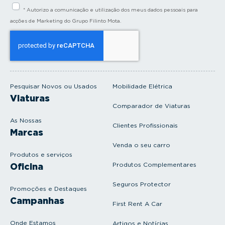
i
* Autorizo a comunicação e utilização dos meus dados pessoais para
r
a
acções de Marketing do Grupo Filinto Mota.
o
s
e
u
e
m
a
i
Pesquisar Novos ou Usados
Mobilidade Elétrica
l
Viaturas
Comparador de Viaturas
As Nossas
Clientes Profissionais
Marcas
Venda o seu carro
Produtos e serviços
Produtos Complementares
Oficina
Seguros Protector
Promoções e Destaques
Campanhas
First Rent A Car
Onde Estamos
Artigos e Notícias