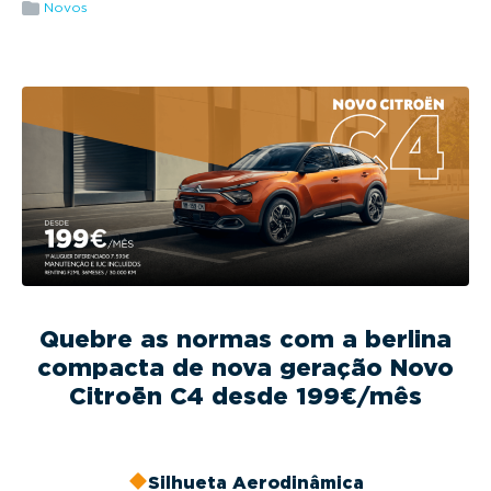
g
Novos
a
t
i
o
n
Quebre as normas com a berlina
compacta de nova geração Novo
Citroën C4 desde 199€/mês
Silhueta Aerodinâmica