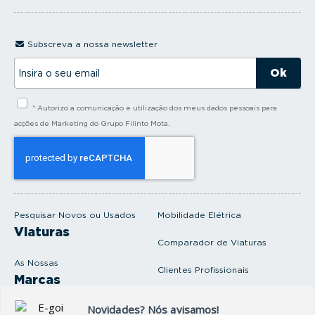
Subscreva a nossa newsletter
I
n
s
i
* Autorizo a comunicação e utilização dos meus dados pessoais para
r
a
acções de Marketing do Grupo Filinto Mota.
o
s
e
u
e
m
a
i
Pesquisar Novos ou Usados
Mobilidade Elétrica
l
Viaturas
Comparador de Viaturas
As Nossas
Clientes Profissionais
Marcas
Venda o seu carro
Produtos e serviços