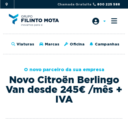
S
S
Chamada Gratuita
800 225 588
k
k
i
i
p
p
t
t
o
o
Viaturas
Marcas
Oficina
Campanhas
p
m
r
a
i
i
O novo parceiro da sua empresa
m
n
Novo Citroën Berlingo
a
c
r
o
Van desde 245€ /mês +
y
n
IVA
n
t
a
e
v
n
i
t