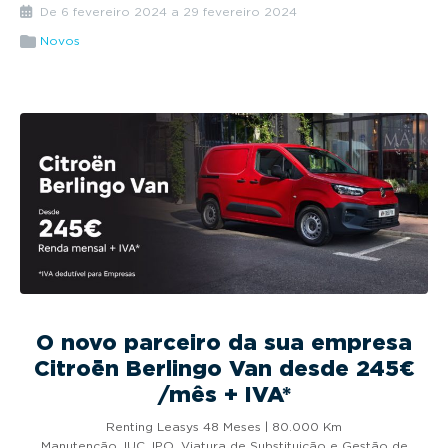
g
De 6 fevereiro 2024 a 29 fevereiro 2024
a
Novos
t
i
o
n
O novo parceiro da sua empresa
Citroën Berlingo Van desde 245€
/mês + IVA*
Renting Leasys 48 Meses | 80.000 Km
Manutenção, IUC, IPO, Viatura de Substituição e Gestão de