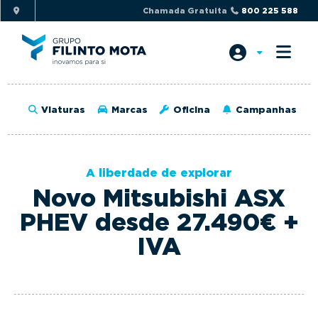
S
S
Chamada Gratuita
800 225 588
k
k
i
i
p
p
t
t
o
o
Viaturas
Marcas
Oficina
Campanhas
p
m
r
a
i
i
A liberdade de explorar
m
n
Novo Mitsubishi ASX
a
c
r
o
PHEV desde 27.490€ +
y
n
IVA
n
t
a
e
v
n
i
t