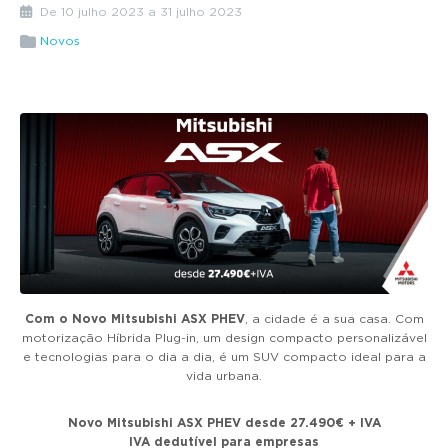
g
De 10 julho 2023 a 31 julho 2023
a
Novos
t
i
o
n
Com o Novo Mitsubishi ASX
PHEV
, a cidade é a sua casa. Com
motorização Híbrida Plug-in, um design compacto personalizável
e tecnologias para o dia a dia, é um SUV compacto ideal para a
vida urbana.
Novo Mitsubishi ASX PHEV desde 27.490€ + IVA
IVA dedutível para empresas