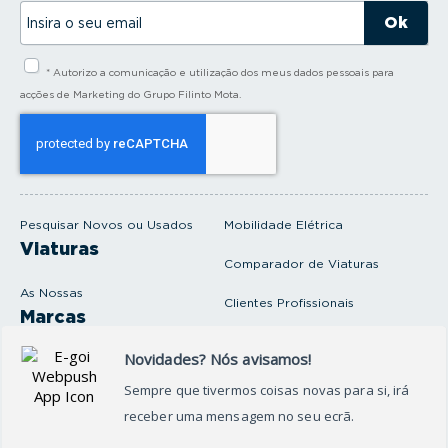
I
n
s
i
* Autorizo a comunicação e utilização dos meus dados pessoais para
r
a
acções de Marketing do Grupo Filinto Mota.
o
s
e
u
e
m
a
i
Pesquisar Novos ou Usados
Mobilidade Elétrica
l
Viaturas
Comparador de Viaturas
As Nossas
Clientes Profissionais
Marcas
Venda o seu carro
Produtos e serviços
Produtos Complementares
Oficina
Seguros Protector
Promoções e Destaques