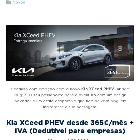
g
Novos
a
t
i
o
n
Conduza com emoção com o novo
Kia XCeed PHEV
Híbrido
Plug-in. O seu passaporte para a aventura com um design
inovador e um estilo desportivo que não deixará ninguém
indiferente à sua passagem.
Kia XCeed PHEV desde 365€/mês +
IVA (Dedutível para empresas)