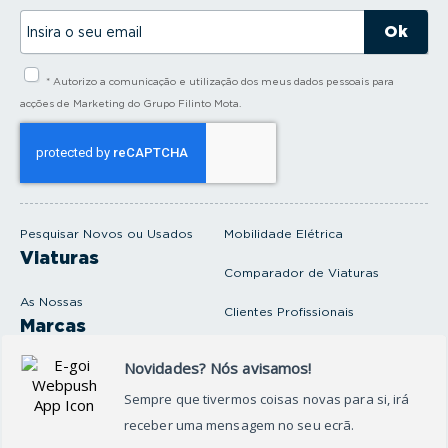
I
n
s
i
* Autorizo a comunicação e utilização dos meus dados pessoais para
r
a
acções de Marketing do Grupo Filinto Mota.
o
s
e
u
e
m
a
i
Pesquisar Novos ou Usados
Mobilidade Elétrica
l
Viaturas
Comparador de Viaturas
As Nossas
Clientes Profissionais
Marcas
Venda o seu carro
Produtos e serviços
Produtos Complementares
Oficina
Seguros Protector
Promoções e Destaques