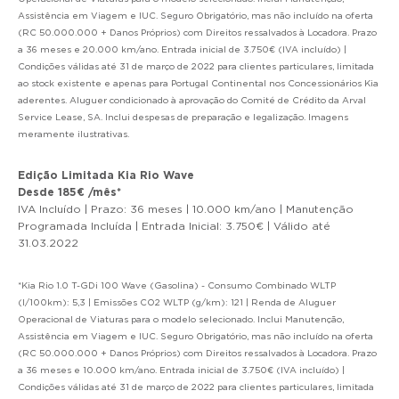
Assistência em Viagem e IUC. Seguro Obrigatório, mas não incluído na oferta
(RC 50.000.000 + Danos Próprios) com Direitos ressalvados à Locadora. Prazo
a 36 meses e 20.000 km/ano. Entrada inicial de 3.750€ (IVA incluído) |
Condições válidas até 31 de março de 2022 para clientes particulares, limitada
ao stock existente e apenas para Portugal Continental nos Concessionários Kia
aderentes. Aluguer condicionado à aprovação do Comité de Crédito da Arval
Service Lease, SA. Inclui despesas de preparação e legalização. Imagens
meramente ilustrativas.
Edição Limitada Kia Rio Wave
Desde 185€ /mês*
IVA Incluído | Prazo: 36 meses | 10.000 km/ano | Manutenção
Programada Incluída | Entrada Inicial: 3.750€ | Válido até
31.03.2022
*Kia Rio 1.0 T-GDi 100 Wave (Gasolina) - Consumo Combinado WLTP
(l/100km): 5,3 | Emissões CO2 WLTP (g/km): 121 | Renda de Aluguer
Operacional de Viaturas para o modelo selecionado. Inclui Manutenção,
Assistência em Viagem e IUC. Seguro Obrigatório, mas não incluído na oferta
(RC 50.000.000 + Danos Próprios) com Direitos ressalvados à Locadora. Prazo
a 36 meses e 10.000 km/ano. Entrada inicial de 3.750€ (IVA incluído) |
Condições válidas até 31 de março de 2022 para clientes particulares, limitada