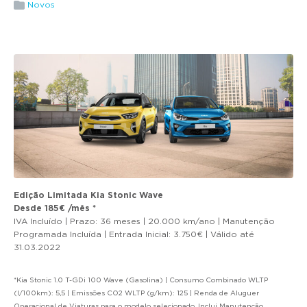
g
Novos
a
t
i
o
n
Edição Limitada Kia Stonic Wave
Desde 185€ /mês *
IVA Incluído | Prazo: 36 meses | 20.000 km/ano | Manutenção
Programada Incluída | Entrada Inicial: 3.750€ | Válido até
31.03.2022
*Kia Stonic 1.0 T-GDi 100 Wave (Gasolina) | Consumo Combinado WLTP
(l/100km): 5,5 | Emissões CO2 WLTP (g/km): 125 | Renda de Aluguer
Operacional de Viaturas para o modelo selecionado. Inclui Manutenção,