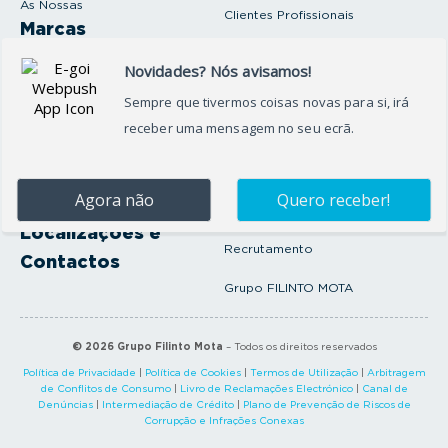
As Nossas
Clientes Profissionais
Marcas
Venda o seu carro
Produtos e serviços
Produtos Complementares
Oficina
Seguros Protector
Promoções e Destaques
Campanhas
First Rent A Car
Onde Estamos
Artigos e Notícias
Localizações e
Recrutamento
Contactos
Grupo FILINTO MOTA
©
2026
Grupo Filinto Mota
– Todos os direitos reservados
Política de Privacidade
|
Política de Cookies
|
Termos de Utilização
|
Arbitragem
de Conflitos de Consumo
|
Livro de Reclamações Electrónico
|
Canal de
Denúncias
|
Intermediação de Crédito
|
Plano de Prevenção de Riscos de
Corrupção e Infrações Conexas