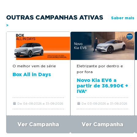
OUTRAS CAMPANHAS ATIVAS
Saber mais
>
O melhor vem de série
Eletrizante por dentro e
por fora
Box All in Days
Novo Kia EV6 a
partir de 36.990€ +
IVA*
De 04-08-2026 a 31-08-2026
De 03-08-2026 a 31-08-2026
Ver Campanha
Ver Campanha