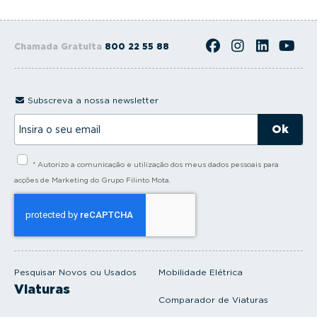
Chamada Gratuita
800 22 55 88
Subscreva a nossa newsletter
I
n
s
i
* Autorizo a comunicação e utilização dos meus dados pessoais para
r
a
acções de Marketing do Grupo Filinto Mota.
o
s
e
u
e
m
a
i
Pesquisar Novos ou Usados
Mobilidade Elétrica
l
Viaturas
Comparador de Viaturas