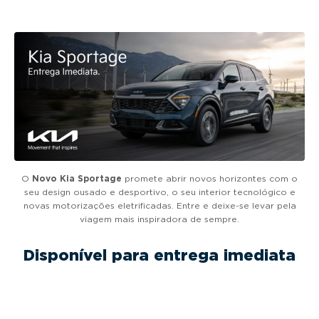
g
a
t
i
o
n
O
Novo Kia Sportage
promete abrir novos horizontes com o
seu design ousado e desportivo, o seu interior tecnológico e
novas motorizações eletrificadas. Entre e deixe-se levar pela
viagem mais inspiradora de sempre.
Disponível para entrega imediata