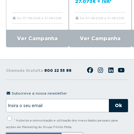
27.073€ + IVA*
De 07-08-2026 a 31-08-2026
De 07-08-2026 a 31-08-2026
Ver Campanha
Ver Campanha
Chamada Gratuita
800 22 55 88
Subscreva a nossa newsletter
I
n
s
i
* Autorizo a comunicação e utilização dos meus dados pessoais para
r
a
acções de Marketing do Grupo Filinto Mota.
o