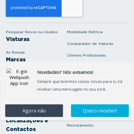
s
e
u
e
m
a
i
Pesquisar Novos ou Usados
Mobilidade Elétrica
l
Viaturas
Comparador de Viaturas
As Nossas
Clientes Profissionais
Marcas
Venda o seu carro
Produtos e serviços
Produtos Complementares
Oficina
Seguros Protector
Promoções e Destaques
Campanhas
First Rent A Car
Onde Estamos
Artigos e Notícias
Localizações e
Recrutamento
Contactos