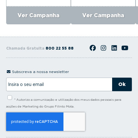
Ver Campanha
Ver Campanha
Chamada Gratuita
800 22 55 88
Subscreva a nossa newsletter
I
n
s
i
* Autorizo a comunicação e utilização dos meus dados pessoais para
r
a
acções de Marketing do Grupo Filinto Mota.
o
s
e
u
e
m