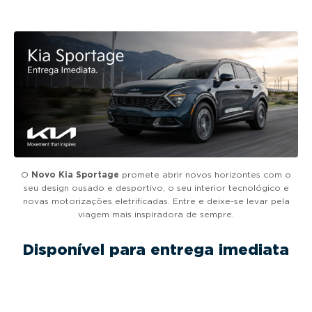
g
a
t
i
o
n
O
Novo Kia Sportage
promete abrir novos horizontes com o
seu design ousado e desportivo, o seu interior tecnológico e
novas motorizações eletrificadas. Entre e deixe-se levar pela
viagem mais inspiradora de sempre.
Disponível para entrega imediata