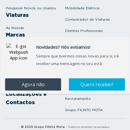
a
i
Pesquisar Novos ou Usados
Mobilidade Elétrica
l
Viaturas
Comparador de Viaturas
As Nossas
Clientes Profissionais
Marcas
Venda o seu carro
Produtos e serviços
Produtos Complementares
Oficina
Seguros Protector
Promoções e Destaques
Campanhas
First Rent A Car
Onde Estamos
Artigos e Notícias
Localizações e
Recrutamento
Contactos
Grupo FILINTO MOTA
©
2026
Grupo Filinto Mota
– Todos os direitos reservados