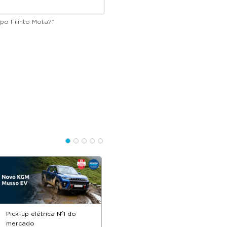
po Filinto Mota?
*
Pick-up elétrica Nº1 do
Descontos até 12.500€
mercado