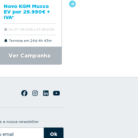
Novo Citroën ë-C4
Novo KGM Musso
EV por 29.990€ +
IVA*
De 07-08-2026 a 31-08-2026
De 06-08-2026 a 31-08-2026
Termina em 24d 4h 43m
Termina em 24d 4h 43m
Ver Campanha
Ver Campanha
 a nossa newsletter