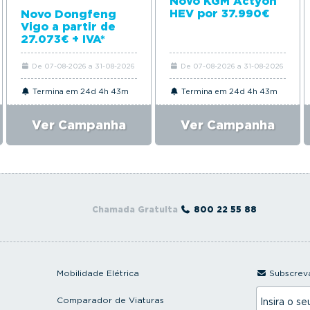
Novo KGM Actyon
HEV por 37.990€
Novo Dongfeng
Vigo a partir de
27.073€ + IVA*
De 07-08-2026 a 31-08-2026
De 07-08-2026 a 31-08-2026
Termina em 24d 4h 43m
Termina em 24d 4h 43m
Ver Campanha
Ver Campanha
Chamada Gratuita
800 22 55 88
Mobilidade Elétrica
Subscreva
I
Comparador de Viaturas
n