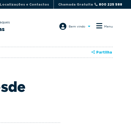
Localizações e Contactos
Chamada Gratuita
800 225 588
aques
Bem vindo
Menu
as
Partilha
esde