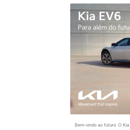
v
n
i
t
g
a
t
i
o
n
Bem-vindo ao futuro. O Kia