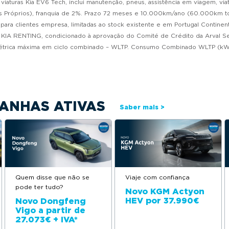
aturas Kia EV6 Tech, inclui manutenção, pneus, assistência em viagem, viatu
róprios), franquia de 2%. Prazo 72 meses e 10.000km/ano (60.000km totai
ara clientes empresa, limitadas ao stock existente e em Portugal Continent
 KIA RENTING, condicionado à aprovação do Comité de Crédito da Arval Se
elétrica máxima em ciclo combinado – WLTP. Consumo Combinado WLTP (kW
ANHAS ATIVAS
Saber mais >
Quem disse que não se
Viaje com confiança
pode ter tudo?
Novo KGM Actyon
HEV por 37.990€
Novo Dongfeng
Vigo a partir de
27.073€ + IVA*