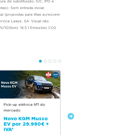
ra de substituição, IUC, IPO e
s). Sem entrada inicial.
al (propostas para Ilhas acrescem
rvice Lease, SA. Visual não
h/100km): 16,5 | Emissões CO2
Pick-up elétrica Nº1 do
Descontos até 12.500€
mercado
Novo Citroën ë-C4
Novo KGM Musso
EV por 29.990€ +
IVA*