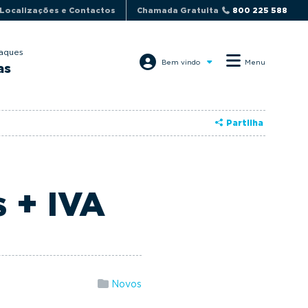
Localizações e Contactos
Chamada Gratuita
800 225 588
aques
Bem vindo
Menu
as
Partilha
 + IVA
Novos