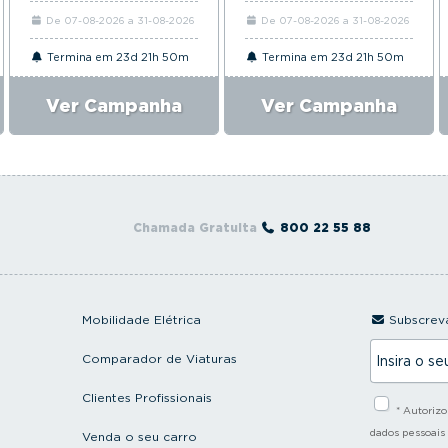
De 07-08-2026 a 31-08-2026
De 07-08-2026 a 31-08-2026
Termina em 23d 21h 50m
Termina em 23d 21h 50m
Ver Campanha
Ver Campanha
Chamada Gratuita
800 22 55 88
Mobilidade Elétrica
Subscreva
I
Comparador de Viaturas
n
s
i
Clientes Profissionais
* Autoriz
r
a
dados pessoais
Venda o seu carro
o