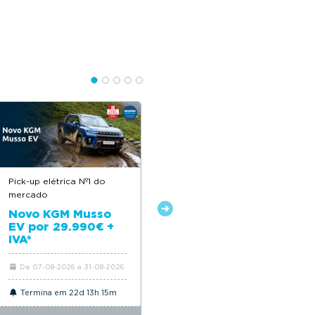
Pick-up elétrica Nº1 do
Descontos até 12.500€
mercado
Novo Citroën ë-C4
Novo KGM Musso
EV por 29.990€ +
IVA*
De 07-08-2026 a 31-08-2026
De 06-08-2026 a 31-08-2026
Termina em 22d 13h 15m
Termina em 22d 13h 15m