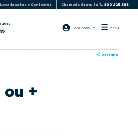
Localizações e Contactos
Chamada Gratuita
800 225 588
aques
Bem vindo
Menu
as
Partilha
 ou +