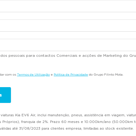
dados pessoais para contactos Comerciais e acções de Marketing do Gru
rdar com os
Termos de Utilização
e
Política de Privacidade
do Grupo Filinto Mota.
aturas Kia EV6 Air, inclui manutenção, pneus, assistência em viagem, viatur
róprios), franquia de 2%. Prazo 60 meses e 10.000km/ano (50.000km tota
álidas até 31/08/2023 para clientes empresa, limitadas ao stock existente.