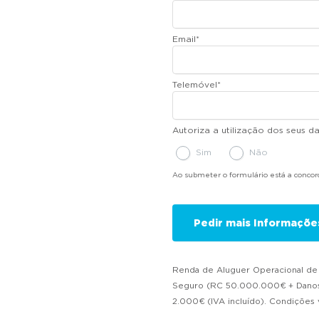
Email
*
Telemóvel
*
Autoriza a utilização dos seus 
Sim
Não
Ao submeter o formulário está a conco
Renda de Aluguer Operacional de vi
Seguro (RC 50.000.000€ + Danos P
2.000€ (IVA incluído). Condições v