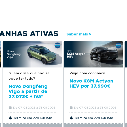
ANHAS ATIVAS
Saber mais >
Quem disse que não se
Viaje com confiança
pode ter tudo?
Novo KGM Actyon
HEV por 37.990€
Novo Dongfeng
Vigo a partir de
27.073€ + IVA*
De 07-08-2026 a 31-08-2026
De 07-08-2026 a 31-08-2026
Termina em 22d 13h 15m
Termina em 22d 13h 15m