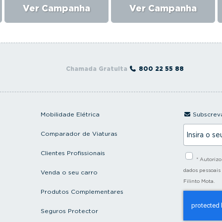
Ver Campanha
Ver Campanha
Chamada Gratuita
800 22 55 88
Mobilidade Elétrica
Subscreva
I
Comparador de Viaturas
n
s
i
Clientes Profissionais
* Autoriz
r
a
dados pessoais
Venda o seu carro
o
Filinto Mota.
s
Produtos Complementares
e
u
e
Seguros Protector
m