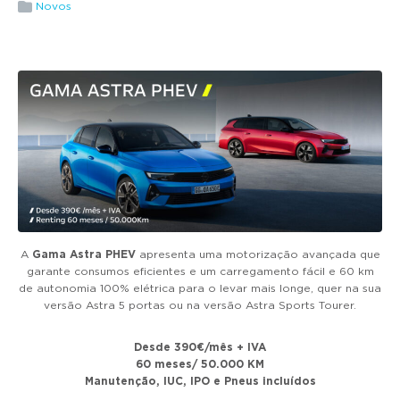
g
Novos
a
t
i
o
n
A
Gama Astra PHEV
apresenta uma motorização avançada que
garante consumos eficientes e um carregamento fácil e 60 km
de autonomia 100% elétrica para o levar mais longe, quer na sua
versão Astra 5 portas ou na versão Astra Sports Tourer.
Desde 390€/mês + IVA
60 meses/ 50.000 KM
Manutenção, IUC, IPO e Pneus incluídos