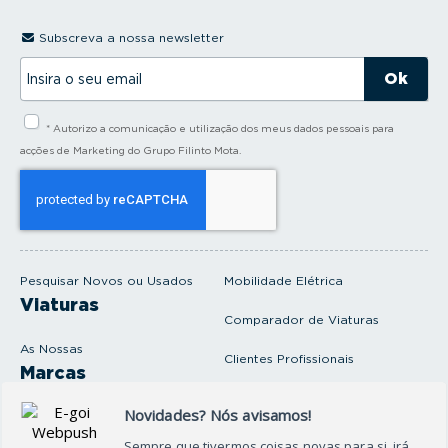
Subscreva a nossa newsletter
I
n
s
i
* Autorizo a comunicação e utilização dos meus dados pessoais para
r
a
acções de Marketing do Grupo Filinto Mota.
o
s
e
u
e
m
a
i
Pesquisar Novos ou Usados
Mobilidade Elétrica
l
Viaturas
Comparador de Viaturas
As Nossas
Clientes Profissionais
Marcas
Venda o seu carro
Produtos e serviços
Produtos Complementares
Oficina