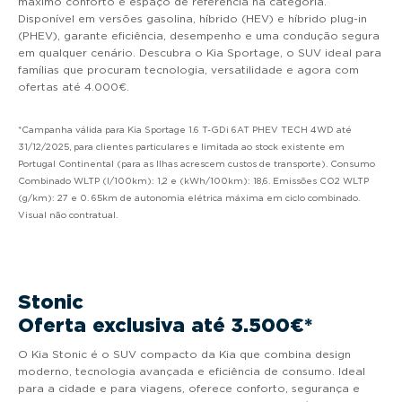
máximo conforto e espaço de referência na categoria.
Disponível em versões gasolina, híbrido (HEV) e híbrido plug-in
(PHEV), garante eficiência, desempenho e uma condução segura
em qualquer cenário. Descubra o Kia Sportage, o SUV ideal para
famílias que procuram tecnologia, versatilidade e agora com
ofertas até 4.000€.
*Campanha válida para Kia Sportage 1.6 T-GDi 6AT PHEV TECH 4WD até
31/12/2025, para clientes particulares e limitada ao stock existente em
Portugal Continental (para as Ilhas acrescem custos de transporte). Consumo
Combinado WLTP (l/100km): 1,2 e (kWh/100km): 18,6. Emissões CO2 WLTP
(g/km): 27 e 0. 65km de autonomia elétrica máxima em ciclo combinado.
Visual não contratual.
Stonic
Oferta exclusiva até 3.500€*
O Kia Stonic é o SUV compacto da Kia que combina design
moderno, tecnologia avançada e eficiência de consumo. Ideal
para a cidade e para viagens, oferece conforto, segurança e