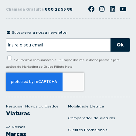
Chamada Gratuita
800 22 55 88
Subscreva a nossa newsletter
I
n
s
i
* Autorizo a comunicação e utilização dos meus dados pessoais para
r
a
acções de Marketing do Grupo Filinto Mota.
o
s
e
u
e
m
a
i
Pesquisar Novos ou Usados
Mobilidade Elétrica
l
Viaturas
Comparador de Viaturas
As Nossas
Clientes Profissionais
Marcas