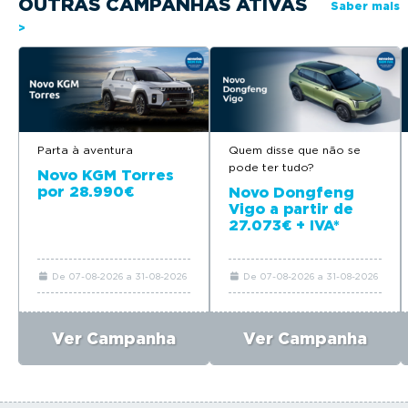
OUTRAS CAMPANHAS ATIVAS
Saber mais
>
Parta à aventura
Quem disse que não se
pode ter tudo?
Novo KGM Torres
por 28.990€
Novo Dongfeng
Vigo a partir de
27.073€ + IVA*
De 07-08-2026 a 31-08-2026
De 07-08-2026 a 31-08-2026
Ver Campanha
Ver Campanha