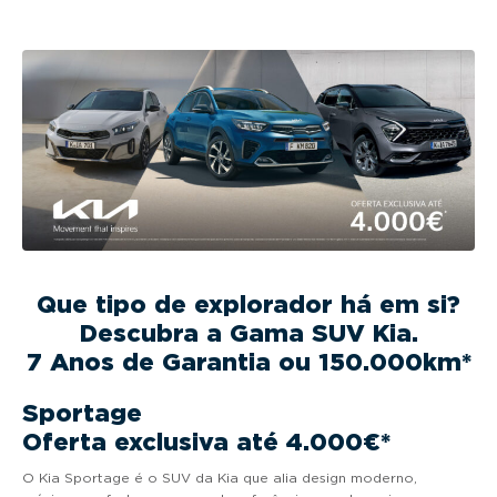
g
a
t
i
o
n
Que tipo de explorador há em si?
Descubra a Gama SUV Kia.
7 Anos de Garantia ou 150.000km*
Sportage
Oferta exclusiva até 4.000€*
O Kia Sportage é o SUV da Kia que alia design moderno,