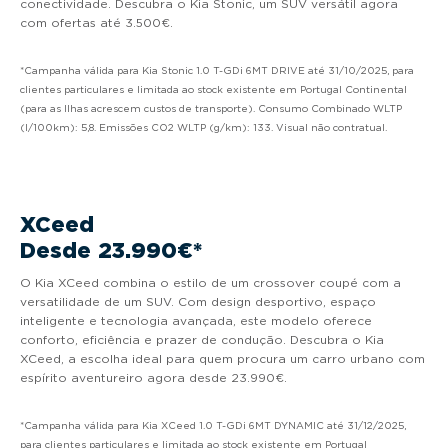
conectividade. Descubra o Kia Stonic, um SUV versátil agora
com ofertas até 3.500€.
*Campanha válida para Kia Stonic 1.0 T-GDi 6MT DRIVE até 31/10/2025, para
clientes particulares e limitada ao stock existente em Portugal Continental
(para as Ilhas acrescem custos de transporte). Consumo Combinado WLTP
(l/100km): 5,8. Emissões CO2 WLTP (g/km): 133. Visual não contratual.
XCeed
Desde 23.990€*
O Kia XCeed combina o estilo de um crossover coupé com a
versatilidade de um SUV. Com design desportivo, espaço
inteligente e tecnologia avançada, este modelo oferece
conforto, eficiência e prazer de condução. Descubra o Kia
XCeed, a escolha ideal para quem procura um carro urbano com
espírito aventureiro agora desde 23.990€.
*Campanha válida para Kia XCeed 1.0 T-GDi 6MT DYNAMIC até 31/12/2025,
para clientes particulares e limitada ao stock existente em Portugal