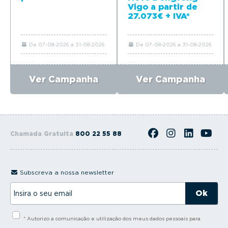
Vigo a partir de
27.073€ + IVA*
De 07-08-2026 a 31-08-2026
De 07-08-2026 a 31-08-2026
Ver Campanha
Ver Campanha
Chamada Gratuita
800 22 55 88
Subscreva a nossa newsletter
I
n
s
i
* Autorizo a comunicação e utilização dos meus dados pessoais para
r
a