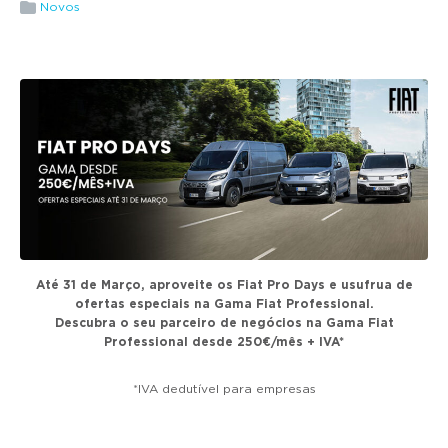
g
Novos
a
t
i
o
n
Até 31 de Março, aproveite os Fiat Pro Days e usufrua de
ofertas especiais na Gama Fiat Professional.
Descubra o seu parceiro de negócios na Gama Fiat
Professional desde 250€/mês + IVA*
*IVA dedutível para empresas