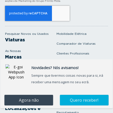
acções de Marketing do Grupo Filinto Mota.
o
s
e
u
e
m
a
i
Pesquisar Novos ou Usados
Mobilidade Elétrica
l
Viaturas
Comparador de Viaturas
As Nossas
Clientes Profissionais
Marcas
Venda o seu carro
Produtos e serviços
Produtos Complementares
Oficina
Seguros Protector
Promoções e Destaques
Campanhas
First Rent A Car
Onde Estamos
Artigos e Notícias
Localizações e
Recrutamento