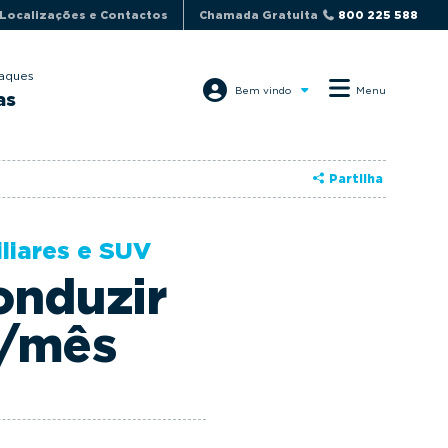
Localizações e Contactos
Chamada Gratuita
800 225 588
aques
Bem vindo
Menu
as
Partilha
liares e SUV
onduzir
€/mês