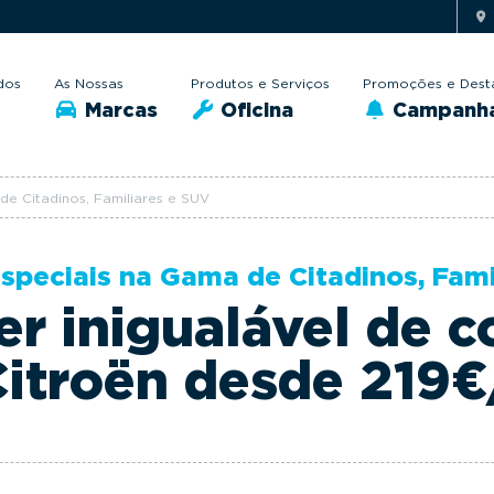
dos
As Nossas
Produtos e Serviços
Promoções e Dest
Marcas
Oficina
Campanh
e Citadinos, Familiares e SUV
speciais na Gama de Citadinos, Fami
er inigualável de c
itroën desde 219