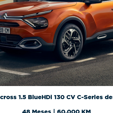
rcross 1.5 BlueHDi 130 CV C-Series 
48 Meses | 60.000 KM