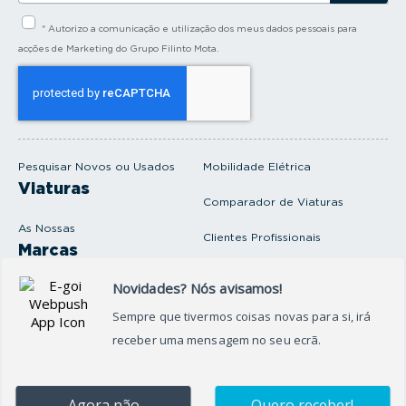
s
i
* Autorizo a comunicação e utilização dos meus dados pessoais para
r
a
acções de Marketing do Grupo Filinto Mota.
o
s
e
u
e
m
a
i
Pesquisar Novos ou Usados
Mobilidade Elétrica
l
Viaturas
Comparador de Viaturas
As Nossas
Clientes Profissionais
Marcas
Venda o seu carro
Produtos e serviços
Produtos Complementares
Oficina
Seguros Protector
Promoções e Destaques
Campanhas
First Rent A Car