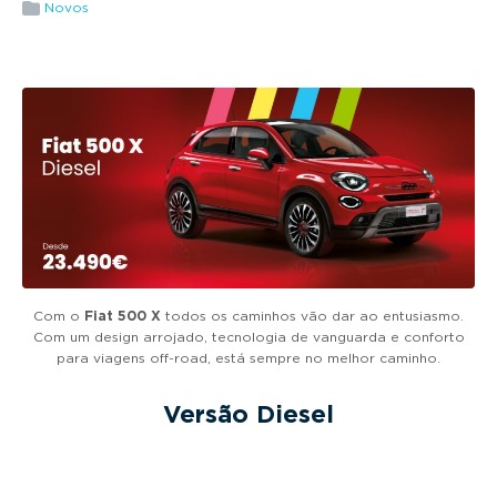
g
Novos
a
t
i
o
n
Com o
Fiat 500 X
todos os caminhos vão dar ao entusiasmo.
Com um design arrojado, tecnologia de vanguarda e conforto
para viagens off-road, está sempre no melhor caminho.
Versão Diesel