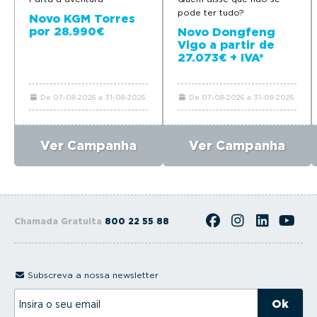
pode ter tudo?
Novo KGM Torres
por 28.990€
Novo Dongfeng
Vigo a partir de
27.073€ + IVA*
De 07-08-2026 a 31-08-2026
De 07-08-2026 a 31-08-2026
Ver Campanha
Ver Campanha
Chamada Gratuita
800 22 55 88
Subscreva a nossa newsletter
I
n