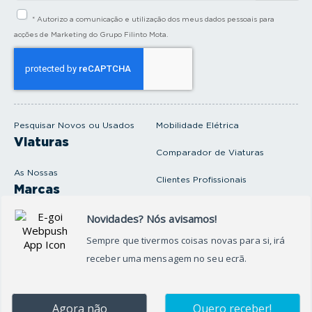
i
* Autorizo a comunicação e utilização dos meus dados pessoais para
r
a
acções de Marketing do Grupo Filinto Mota.
o
s
e
u
e
m
a
i
Pesquisar Novos ou Usados
Mobilidade Elétrica
l
Viaturas
Comparador de Viaturas
As Nossas
Clientes Profissionais
Marcas
Venda o seu carro
Produtos e serviços
Produtos Complementares
Oficina
Seguros Protector
Promoções e Destaques
Campanhas
First Rent A Car