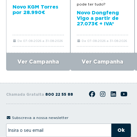
pode ter tudo?
Novo KGM Torres
por 28.990€
Novo Dongfeng
Vigo a partir de
27.073€ + IVA*
De 07-08-2026 a 31-08-2026
De 07-08-2026 a 31-08-2026
Ver Campanha
Ver Campanha
Chamada Gratuita
800 22 55 88
Subscreva a nossa newsletter
I
n
s