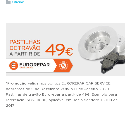
g
Oficina
a
t
i
o
n
*Promoção válida nos pontos EUROREPAR CAR SERVICE
aderentes de 9 de Dezembro 2019 a 17 de Janeiro 2020.
Pastilhas de travão Eurorepar a partir de 49€. Exemplo para
referência 1617250880, aplicável em Dacia Sandero 1.5 DCI de
2017.