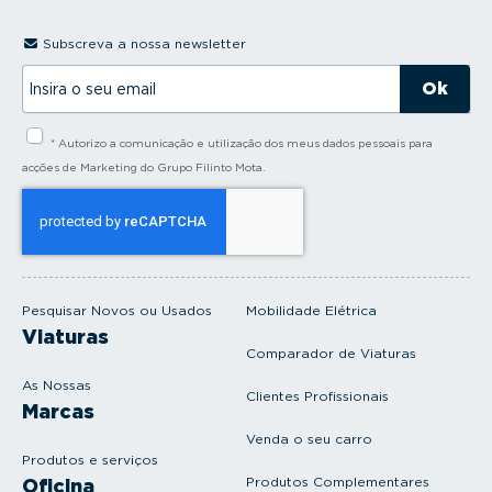
Subscreva a nossa newsletter
I
n
s
i
* Autorizo a comunicação e utilização dos meus dados pessoais para
r
a
acções de Marketing do Grupo Filinto Mota.
o
s
e
u
e
m
a
i
Pesquisar Novos ou Usados
Mobilidade Elétrica
l
Viaturas
Comparador de Viaturas
As Nossas
Clientes Profissionais
Marcas
Venda o seu carro
Produtos e serviços
Produtos Complementares
Oficina