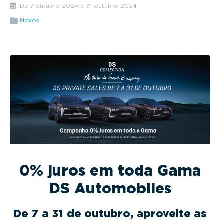
g
De 7 outubro 2024 a 31 outubro 2024
a
Novos
t
i
o
n
0% juros em toda Gama
DS Automobiles
De 7 a 31 de outubro, aproveite as