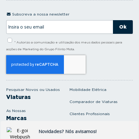
Subscreva a nossa newsletter
I
n
s
i
* Autorizo a comunicação e utilização dos meus dados pessoais para
r
a
acções de Marketing do Grupo Filinto Mota.
o
s
e
u
e
m
a
i
Pesquisar Novos ou Usados
Mobilidade Elétrica
l
Viaturas
Comparador de Viaturas
As Nossas
Clientes Profissionais
Marcas
Venda o seu carro
Produtos e serviços
Produtos Complementares