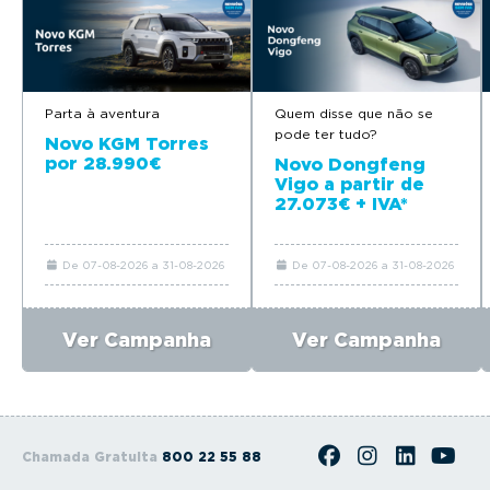
Parta à aventura
Quem disse que não se
pode ter tudo?
Novo KGM Torres
por 28.990€
Novo Dongfeng
Vigo a partir de
27.073€ + IVA*
De 07-08-2026 a 31-08-2026
De 07-08-2026 a 31-08-2026
Ver Campanha
Ver Campanha
Chamada Gratuita
800 22 55 88