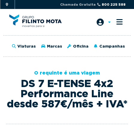
S
S
Chamada Gratuita
800 225 588
k
k
i
i
p
p
t
t
o
o
Viaturas
Marcas
Oficina
Campanhas
p
m
r
a
i
i
O requinte é uma viagem
m
n
DS 7 E-TENSE 4x2
a
c
r
o
Performance Line
y
n
desde 587€/mês + IVA*
n
t
a
e
v
n
i
t