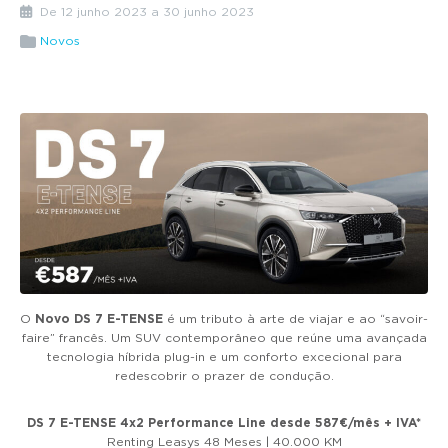
g
De 12 junho 2023 a 30 junho 2023
a
Novos
t
i
o
n
O
Novo DS 7 E-TENSE
é um tributo à arte de viajar e ao “savoir-
faire” francês. Um SUV contemporâneo que reúne uma avançada
tecnologia híbrida plug-in e um conforto excecional para
redescobrir o prazer de condução.
DS 7 E-TENSE 4x2 Performance Line desde 587€/mês + IVA*
Renting Leasys 48 Meses | 40.000 KM