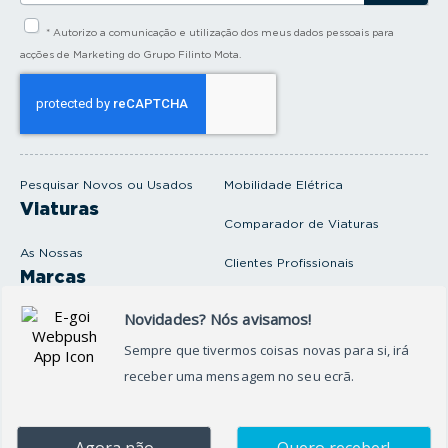
s
i
* Autorizo a comunicação e utilização dos meus dados pessoais para
r
a
acções de Marketing do Grupo Filinto Mota.
o
s
e
u
e
m
a
i
Pesquisar Novos ou Usados
Mobilidade Elétrica
l
Viaturas
Comparador de Viaturas
As Nossas
Clientes Profissionais
Marcas
Venda o seu carro
Produtos e serviços
Produtos Complementares
Oficina
Seguros Protector
Promoções e Destaques
Campanhas
First Rent A Car