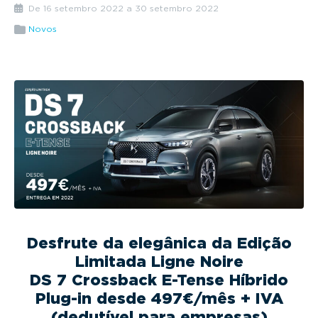
g
De 16 setembro 2022 a 30 setembro 2022
a
Novos
t
i
o
n
Desfrute da elegânica da Edição
Limitada Ligne Noire
DS 7 Crossback E-Tense Híbrido
Plug-in desde 497€/mês + IVA
(dedutível para empresas)