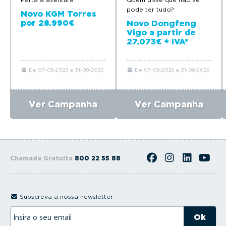
pode ter tudo?
Novo KGM Torres
por 28.990€
Novo Dongfeng
Vigo a partir de
27.073€ + IVA*
De 07-08-2026 a 31-08-2026
De 07-08-2026 a 31-08-2026
Ver Campanha
Ver Campanha
Chamada Gratuita
800 22 55 88
Subscreva a nossa newsletter
I
n