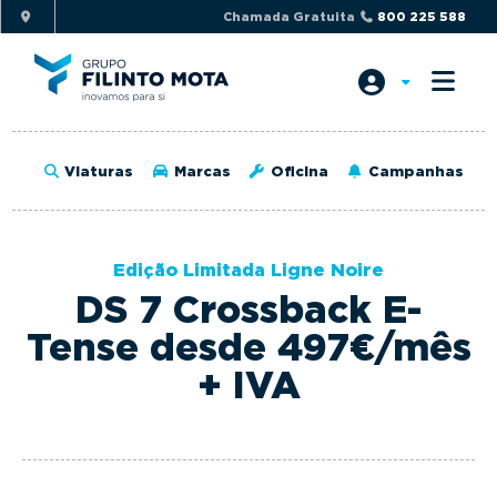
S
S
Chamada Gratuita
800 225 588
k
k
i
i
p
p
t
t
o
o
Viaturas
Marcas
Oficina
Campanhas
p
m
r
a
i
i
Edição Limitada Ligne Noire
m
n
DS 7 Crossback E-
a
c
r
o
Tense desde 497€/mês
y
n
+ IVA
n
t
a
e
v
n
i
t